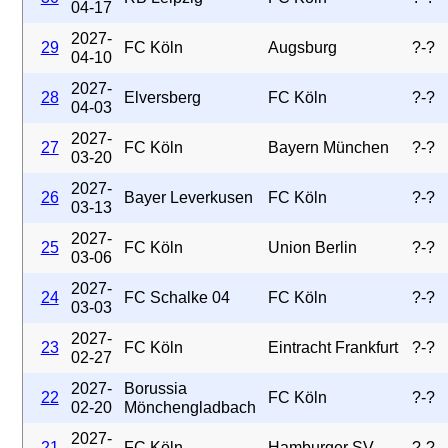
04-17
2027-
29
FC Köln
Augsburg
?-?
04-10
2027-
28
Elversberg
FC Köln
?-?
04-03
2027-
27
FC Köln
Bayern München
?-?
03-20
2027-
26
Bayer Leverkusen
FC Köln
?-?
03-13
2027-
25
FC Köln
Union Berlin
?-?
03-06
2027-
24
FC Schalke 04
FC Köln
?-?
03-03
2027-
23
FC Köln
Eintracht Frankfurt
?-?
02-27
2027-
Borussia
22
FC Köln
?-?
02-20
Mönchengladbach
2027-
21
FC Köln
Hamburger SV
?-?