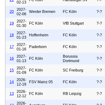
02-13
2027-
20
Werder Bremen
FC Köln
?-?
02-06
2027-
19
FC Köln
VfB Stuttgart
?-?
01-30
2027-
18
Hoffenheim
FC Köln
?-?
01-23
2027-
17
Paderborn
FC Köln
?-?
01-16
2027-
Borussia
16
FC Köln
?-?
01-13
Dortmund
2027-
15
FC Köln
SC Freiburg
?-?
01-09
2026-
14
FSV Mainz 05
FC Köln
?-?
12-19
2026-
13
FC Köln
RB Leipzig
?-?
12-12
2026-