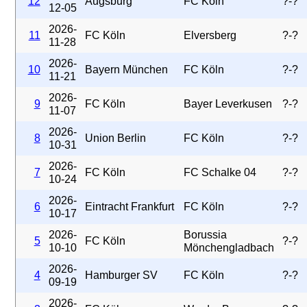
12
Augsburg
FC Köln
?-?
12-05
2026-
11
FC Köln
Elversberg
?-?
11-28
2026-
10
Bayern München
FC Köln
?-?
11-21
2026-
9
FC Köln
Bayer Leverkusen
?-?
11-07
2026-
8
Union Berlin
FC Köln
?-?
10-31
2026-
7
FC Köln
FC Schalke 04
?-?
10-24
2026-
6
Eintracht Frankfurt
FC Köln
?-?
10-17
2026-
Borussia
5
FC Köln
?-?
10-10
Mönchengladbach
2026-
4
Hamburger SV
FC Köln
?-?
09-19
2026-