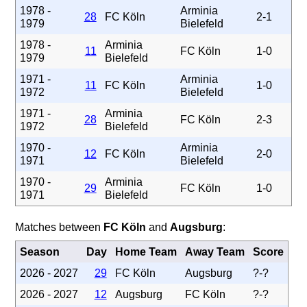
1978 -
Arminia
28
FC Köln
2-1
1979
Bielefeld
1978 -
Arminia
11
FC Köln
1-0
1979
Bielefeld
1971 -
Arminia
11
FC Köln
1-0
1972
Bielefeld
1971 -
Arminia
28
FC Köln
2-3
1972
Bielefeld
1970 -
Arminia
12
FC Köln
2-0
1971
Bielefeld
1970 -
Arminia
29
FC Köln
1-0
1971
Bielefeld
Matches between
FC Köln
and
Augsburg
:
Season
Day
Home Team
Away Team
Score
2026 - 2027
29
FC Köln
Augsburg
?-?
2026 - 2027
12
Augsburg
FC Köln
?-?