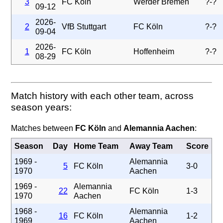
3
FC Köln
Werder Bremen
?-?
09-12
2026-
2
VfB Stuttgart
FC Köln
?-?
09-04
2026-
1
FC Köln
Hoffenheim
?-?
08-29
Match history with each other team, across
season years:
Matches between
FC Köln
and
Alemannia Aachen
:
Season
Day
Home Team
Away Team
Score
1969 -
Alemannia
5
FC Köln
3-0
1970
Aachen
1969 -
Alemannia
22
FC Köln
1-3
1970
Aachen
1968 -
Alemannia
16
FC Köln
1-2
1969
Aachen