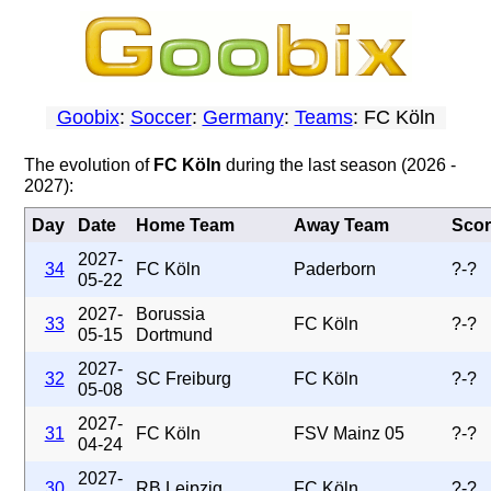
Goobix
:
Soccer
:
Germany
:
Teams
: FC Köln
The evolution of
FC Köln
during the last season (2026 -
2027):
Day
Date
Home Team
Away Team
Scor
2027-
34
FC Köln
Paderborn
?-?
05-22
2027-
Borussia
33
FC Köln
?-?
05-15
Dortmund
2027-
32
SC Freiburg
FC Köln
?-?
05-08
2027-
31
FC Köln
FSV Mainz 05
?-?
04-24
2027-
30
RB Leipzig
FC Köln
?-?