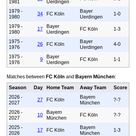
1981
Uerdingen
1979 -
Bayer
34
FC Köln
1-0
1980
Uerdingen
1979 -
Bayer
17
FC Köln
1-3
1980
Uerdingen
1975 -
Bayer
26
FC Köln
4-0
1976
Uerdingen
1975 -
Bayer
9
FC Köln
1-1
1976
Uerdingen
Matches between
FC Köln
and
Bayern München
:
Season
Day
Home Team
Away Team
Score
2026 -
Bayern
27
FC Köln
?-?
2027
München
2026 -
Bayern
10
FC Köln
?-?
2027
München
2025 -
Bayern
17
FC Köln
1-3
2026
München