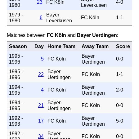
23
FC Köln
4-0
1980
Leverkusen
1979 -
Bayer
6
FC Köln
1-1
1980
Leverkusen
Matches between
FC Köln
and
Bayer Uerdingen
:
Season
Day
Home Team
Away Team
Score
1995 -
Bayer
5
FC Köln
0-0
1996
Uerdingen
1995 -
Bayer
22
FC Köln
1-1
1996
Uerdingen
1994 -
Bayer
4
FC Köln
2-0
1995
Uerdingen
1994 -
Bayer
21
FC Köln
0-0
1995
Uerdingen
1992 -
Bayer
17
FC Köln
5-0
1993
Uerdingen
1992 -
Bayer
34
FC Köln
0-0