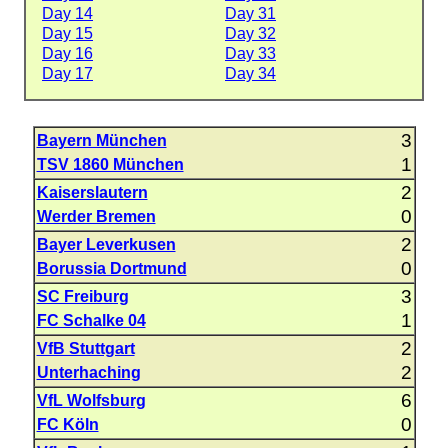
Day 14
Day 31
Day 15
Day 32
Day 16
Day 33
Day 17
Day 34
3
Bayern München
1
TSV 1860 München
2
Kaiserslautern
0
Werder Bremen
2
Bayer Leverkusen
0
Borussia Dortmund
3
SC Freiburg
1
FC Schalke 04
2
VfB Stuttgart
2
Unterhaching
6
VfL Wolfsburg
0
FC Köln