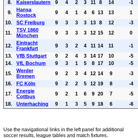
8.
Kaiserslautern
9
4
2
3
11
8
14
-1
Hansa
9.
9
4
1
4
6
13
13
1
Rostock
10.
SC Freiburg
9
3
3
3
13
8
12
-3
TSV 1860
11.
9
3
3
3
12
15
12
0
München
Eintracht
12.
9
3
2
4
11
14
11
-1
Frankfurt
13.
VfB Stuttgart
9
2
4
3
14
17
10
-5
14.
VfL Bochum
9
3
1
5
8
17
10
-5
Werder
15.
9
2
3
4
12
14
9
-3
Bremen
16.
FC Köln
9
2
2
5
12
19
8
-4
Energie
17.
9
2
1
6
9
20
7
-5
Cottbus
18.
Unterhaching
9
1
3
5
9
18
6
-6
Use the navigational links in the left panel for additional
soccer results, league tables and match fixtures.