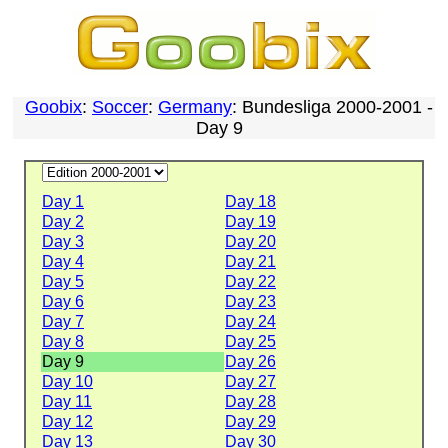
Goobix
:
Soccer
:
Germany
: Bundesliga 2000-2001 -
Day 9
Day 1
Day 18
Day 2
Day 19
Day 3
Day 20
Day 4
Day 21
Day 5
Day 22
Day 6
Day 23
Day 7
Day 24
Day 8
Day 25
Day 9
Day 26
Day 10
Day 27
Day 11
Day 28
Day 12
Day 29
Day 13
Day 30