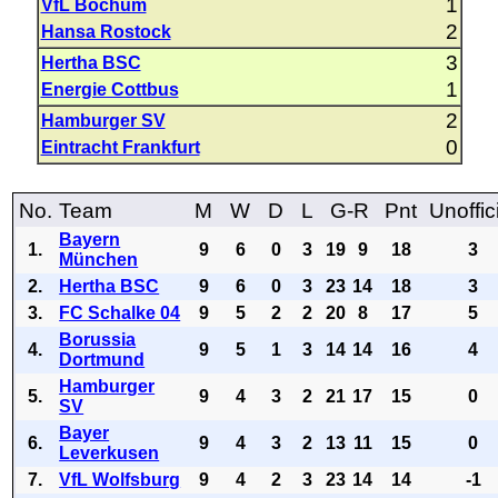
1
VfL Bochum
2
Hansa Rostock
3
Hertha BSC
1
Energie Cottbus
2
Hamburger SV
0
Eintracht Frankfurt
No.
Team
M
W
D
L
G-R
Pnt
Unoffic
Bayern
1.
9
6
0
3
19
9
18
3
München
2.
Hertha BSC
9
6
0
3
23
14
18
3
3.
FC Schalke 04
9
5
2
2
20
8
17
5
Borussia
4.
9
5
1
3
14
14
16
4
Dortmund
Hamburger
5.
9
4
3
2
21
17
15
0
SV
Bayer
6.
9
4
3
2
13
11
15
0
Leverkusen
7.
VfL Wolfsburg
9
4
2
3
23
14
14
-1