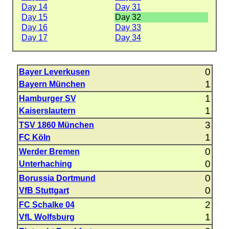
Day 14
Day 31
Day 15
Day 32
Day 16
Day 33
Day 17
Day 34
0
Bayer Leverkusen
1
Bayern München
1
Hamburger SV
1
Kaiserslautern
3
TSV 1860 München
1
FC Köln
0
Werder Bremen
0
Unterhaching
0
Borussia Dortmund
0
VfB Stuttgart
2
FC Schalke 04
1
VfL Wolfsburg