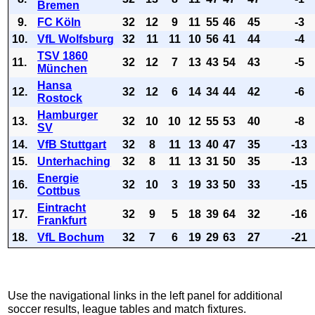
Bremen
9.
FC Köln
32
12
9
11
55
46
45
-3
10.
VfL Wolfsburg
32
11
11
10
56
41
44
-4
TSV 1860
11.
32
12
7
13
43
54
43
-5
München
Hansa
12.
32
12
6
14
34
44
42
-6
Rostock
Hamburger
13.
32
10
10
12
55
53
40
-8
SV
14.
VfB Stuttgart
32
8
11
13
40
47
35
-13
15.
Unterhaching
32
8
11
13
31
50
35
-13
Energie
16.
32
10
3
19
33
50
33
-15
Cottbus
Eintracht
17.
32
9
5
18
39
64
32
-16
Frankfurt
18.
VfL Bochum
32
7
6
19
29
63
27
-21
Use the navigational links in the left panel for additional
soccer results, league tables and match fixtures.