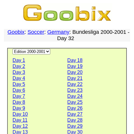
Goobix
:
Soccer
:
Germany
: Bundesliga 2000-2001 -
Day 32
Day 1
Day 18
Day 2
Day 19
Day 3
Day 20
Day 4
Day 21
Day 5
Day 22
Day 6
Day 23
Day 7
Day 24
Day 8
Day 25
Day 9
Day 26
Day 10
Day 27
Day 11
Day 28
Day 12
Day 29
Day 13
Day 30