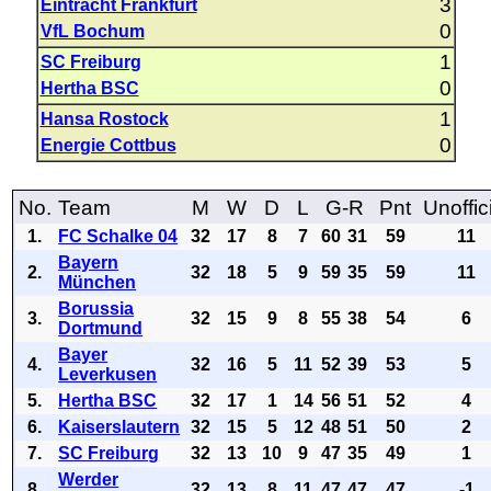
3
Eintracht Frankfurt
0
VfL Bochum
1
SC Freiburg
0
Hertha BSC
1
Hansa Rostock
0
Energie Cottbus
No.
Team
M
W
D
L
G-R
Pnt
Unoffic
1.
FC Schalke 04
32
17
8
7
60
31
59
11
Bayern
2.
32
18
5
9
59
35
59
11
München
Borussia
3.
32
15
9
8
55
38
54
6
Dortmund
Bayer
4.
32
16
5
11
52
39
53
5
Leverkusen
5.
Hertha BSC
32
17
1
14
56
51
52
4
6.
Kaiserslautern
32
15
5
12
48
51
50
2
7.
SC Freiburg
32
13
10
9
47
35
49
1
Werder
8.
32
13
8
11
47
47
47
-1