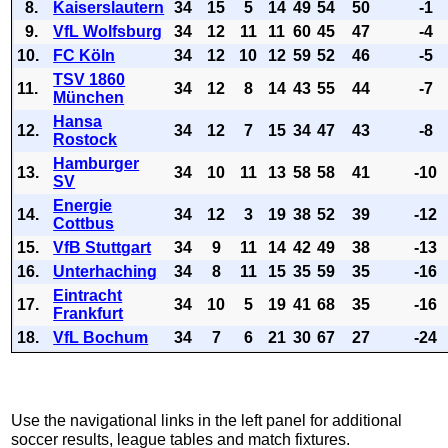
8.
Kaiserslautern
34
15
5
14
49
54
50
-1
9.
VfL Wolfsburg
34
12
11
11
60
45
47
-4
10.
FC Köln
34
12
10
12
59
52
46
-5
TSV 1860
11.
34
12
8
14
43
55
44
-7
München
Hansa
12.
34
12
7
15
34
47
43
-8
Rostock
Hamburger
13.
34
10
11
13
58
58
41
-10
SV
Energie
14.
34
12
3
19
38
52
39
-12
Cottbus
15.
VfB Stuttgart
34
9
11
14
42
49
38
-13
16.
Unterhaching
34
8
11
15
35
59
35
-16
Eintracht
17.
34
10
5
19
41
68
35
-16
Frankfurt
18.
VfL Bochum
34
7
6
21
30
67
27
-24
Use the navigational links in the left panel for additional
soccer results, league tables and match fixtures.