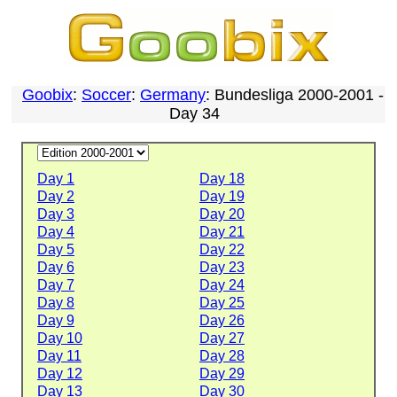
Goobix
:
Soccer
:
Germany
: Bundesliga 2000-2001 -
Day 34
Day 1
Day 18
Day 2
Day 19
Day 3
Day 20
Day 4
Day 21
Day 5
Day 22
Day 6
Day 23
Day 7
Day 24
Day 8
Day 25
Day 9
Day 26
Day 10
Day 27
Day 11
Day 28
Day 12
Day 29
Day 13
Day 30