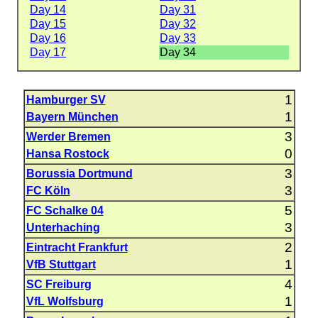
Day 14
Day 31
Day 15
Day 32
Day 16
Day 33
Day 17
Day 34
1
Hamburger SV
1
Bayern München
3
Werder Bremen
0
Hansa Rostock
3
Borussia Dortmund
3
FC Köln
5
FC Schalke 04
3
Unterhaching
2
Eintracht Frankfurt
1
VfB Stuttgart
4
SC Freiburg
1
VfL Wolfsburg