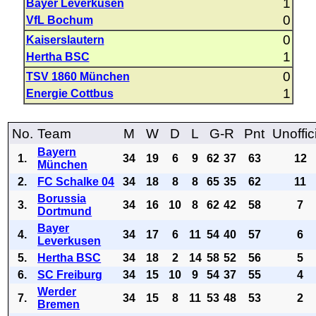
1
Bayer Leverkusen
0
VfL Bochum
0
Kaiserslautern
1
Hertha BSC
0
TSV 1860 München
1
Energie Cottbus
No.
Team
M
W
D
L
G-R
Pnt
Unoffic
Bayern
1.
34
19
6
9
62
37
63
12
München
2.
FC Schalke 04
34
18
8
8
65
35
62
11
Borussia
3.
34
16
10
8
62
42
58
7
Dortmund
Bayer
4.
34
17
6
11
54
40
57
6
Leverkusen
5.
Hertha BSC
34
18
2
14
58
52
56
5
6.
SC Freiburg
34
15
10
9
54
37
55
4
Werder
7.
34
15
8
11
53
48
53
2
Bremen