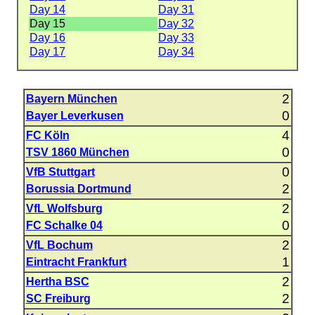
Day 14
Day 31
Day 15
Day 32
Day 16
Day 33
Day 17
Day 34
2
Bayern München
0
Bayer Leverkusen
4
FC Köln
0
TSV 1860 München
0
VfB Stuttgart
2
Borussia Dortmund
2
VfL Wolfsburg
0
FC Schalke 04
2
VfL Bochum
1
Eintracht Frankfurt
2
Hertha BSC
2
SC Freiburg