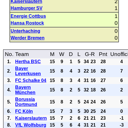
2
Kaiserslautern
1
Hamburger SV
1
Energie Cottbus
0
Hansa Rostock
0
Unterhaching
0
Werder Bremen
No.
Team
M
W
D
L
G-R
Pnt
Unoffic
1.
Hertha BSC
15
9
1
5
34
23
28
4
Bayer
2.
15
8
4
3
22
16
28
7
Leverkusen
3.
FC Schalke 04
15
8
3
4
31
16
27
6
Bayern
4.
15
8
2
5
32
18
26
2
München
Borussia
5.
15
8
2
5
24
24
26
5
Dortmund
6.
FC Köln
15
7
3
5
30
25
24
0
7.
Kaiserslautern
15
7
2
6
21
21
23
-1
8.
VfL Wolfsburg
15
5
6
4
31
21
21
-3