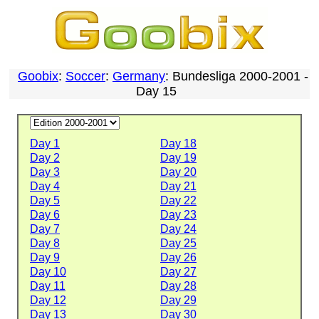
Goobix
:
Soccer
:
Germany
: Bundesliga 2000-2001 -
Day 15
Day 1
Day 18
Day 2
Day 19
Day 3
Day 20
Day 4
Day 21
Day 5
Day 22
Day 6
Day 23
Day 7
Day 24
Day 8
Day 25
Day 9
Day 26
Day 10
Day 27
Day 11
Day 28
Day 12
Day 29
Day 13
Day 30