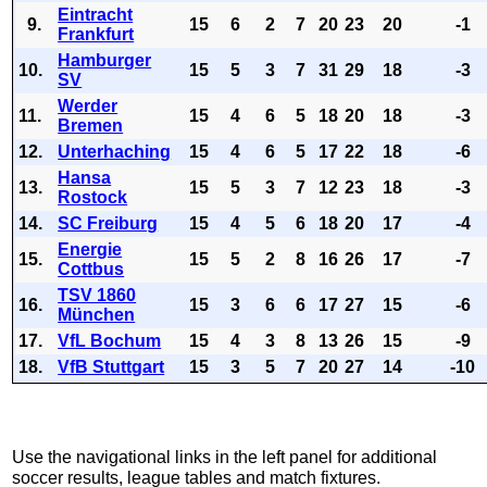
Eintracht
9.
15
6
2
7
20
23
20
-1
Frankfurt
Hamburger
10.
15
5
3
7
31
29
18
-3
SV
Werder
11.
15
4
6
5
18
20
18
-3
Bremen
12.
Unterhaching
15
4
6
5
17
22
18
-6
Hansa
13.
15
5
3
7
12
23
18
-3
Rostock
14.
SC Freiburg
15
4
5
6
18
20
17
-4
Energie
15.
15
5
2
8
16
26
17
-7
Cottbus
TSV 1860
16.
15
3
6
6
17
27
15
-6
München
17.
VfL Bochum
15
4
3
8
13
26
15
-9
18.
VfB Stuttgart
15
3
5
7
20
27
14
-10
Use the navigational links in the left panel for additional
soccer results, league tables and match fixtures.