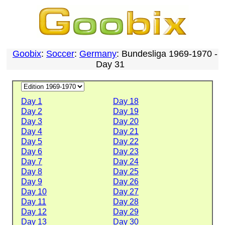
Goobix
:
Soccer
:
Germany
: Bundesliga 1969-1970 -
Day 31
Day 1
Day 18
Day 2
Day 19
Day 3
Day 20
Day 4
Day 21
Day 5
Day 22
Day 6
Day 23
Day 7
Day 24
Day 8
Day 25
Day 9
Day 26
Day 10
Day 27
Day 11
Day 28
Day 12
Day 29
Day 13
Day 30