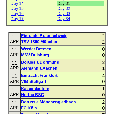
Day 14
Day 31
Day 15
Day 32
Day 16
Day 33
Day 17
Day 34
2
11
Eintracht Braunschweig
2
APR
TSV 1860 München
0
11
Werder Bremen
0
APR
MSV Duisburg
3
11
Borussia Dortmund
1
APR
Alemannia Aachen
4
11
Eintracht Frankfurt
0
APR
VfB Stuttgart
1
11
Kaiserslautern
0
APR
Hertha BSC
2
11
Borussia Mönchengladbach
0
APR
FC Köln