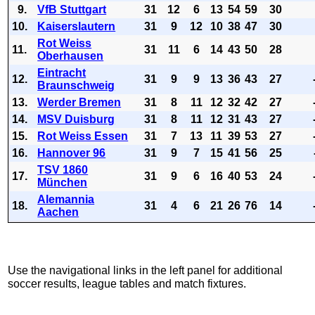
9.
VfB Stuttgart
31
12
6
13
54
59
30
10.
Kaiserslautern
31
9
12
10
38
47
30
Rot Weiss
11.
31
11
6
14
43
50
28
Oberhausen
Eintracht
12.
31
9
9
13
36
43
27
Braunschweig
13.
Werder Bremen
31
8
11
12
32
42
27
14.
MSV Duisburg
31
8
11
12
31
43
27
15.
Rot Weiss Essen
31
7
13
11
39
53
27
16.
Hannover 96
31
9
7
15
41
56
25
TSV 1860
17.
31
9
6
16
40
53
24
München
Alemannia
18.
31
4
6
21
26
76
14
Aachen
Use the navigational links in the left panel for additional
soccer results, league tables and match fixtures.