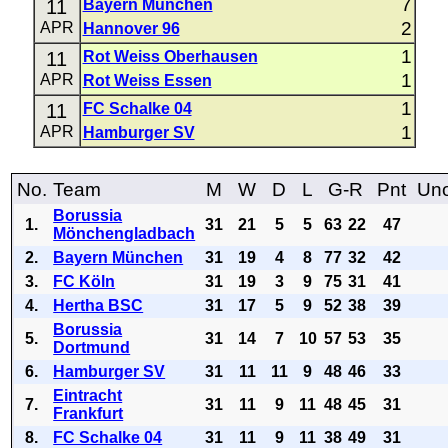
7
11
Bayern München
2
APR
Hannover 96
1
11
Rot Weiss Oberhausen
1
APR
Rot Weiss Essen
1
11
FC Schalke 04
1
APR
Hamburger SV
No.
Team
M
W
D
L
G-R
Pnt
Uno
Borussia
1.
31
21
5
5
63
22
47
Mönchengladbach
2.
Bayern München
31
19
4
8
77
32
42
3.
FC Köln
31
19
3
9
75
31
41
4.
Hertha BSC
31
17
5
9
52
38
39
Borussia
5.
31
14
7
10
57
53
35
Dortmund
6.
Hamburger SV
31
11
11
9
48
46
33
Eintracht
7.
31
11
9
11
48
45
31
Frankfurt
8.
FC Schalke 04
31
11
9
11
38
49
31