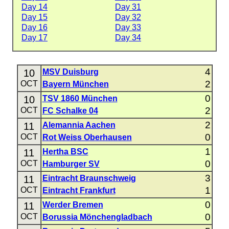
Day 14
Day 31
Day 15
Day 32
Day 16
Day 33
Day 17
Day 34
4
10
MSV Duisburg
2
OCT
Bayern München
0
10
TSV 1860 München
2
OCT
FC Schalke 04
2
11
Alemannia Aachen
0
OCT
Rot Weiss Oberhausen
1
11
Hertha BSC
0
OCT
Hamburger SV
3
11
Eintracht Braunschweig
1
OCT
Eintracht Frankfurt
0
11
Werder Bremen
0
OCT
Borussia Mönchengladbach