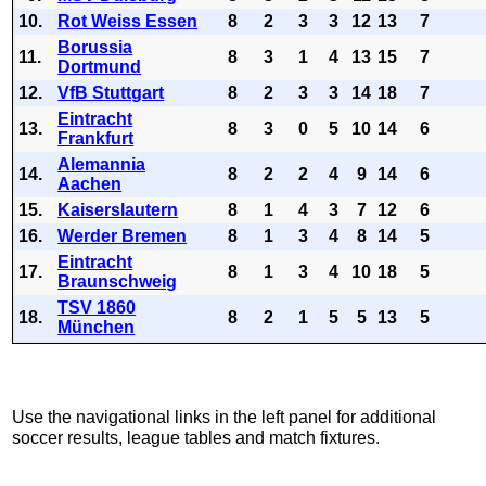
10.
Rot Weiss Essen
8
2
3
3
12
13
7
Borussia
11.
8
3
1
4
13
15
7
Dortmund
12.
VfB Stuttgart
8
2
3
3
14
18
7
Eintracht
13.
8
3
0
5
10
14
6
Frankfurt
Alemannia
14.
8
2
2
4
9
14
6
Aachen
15.
Kaiserslautern
8
1
4
3
7
12
6
16.
Werder Bremen
8
1
3
4
8
14
5
Eintracht
17.
8
1
3
4
10
18
5
Braunschweig
TSV 1860
18.
8
2
1
5
5
13
5
München
Use the navigational links in the left panel for additional
soccer results, league tables and match fixtures.