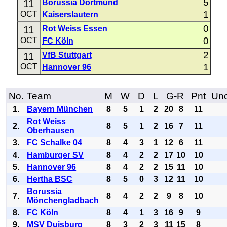
5
11
Borussia Dortmund
1
OCT
Kaiserslautern
0
11
Rot Weiss Essen
0
OCT
FC Köln
2
11
VfB Stuttgart
1
OCT
Hannover 96
No.
Team
M
W
D
L
G-R
Pnt
Uno
1.
Bayern München
8
5
1
2
20
8
11
Rot Weiss
2.
8
5
1
2
16
7
11
Oberhausen
3.
FC Schalke 04
8
4
3
1
12
6
11
4.
Hamburger SV
8
4
2
2
17
10
10
5.
Hannover 96
8
4
2
2
15
11
10
6.
Hertha BSC
8
5
0
3
12
11
10
Borussia
7.
8
4
2
2
9
8
10
Mönchengladbach
8.
FC Köln
8
4
1
3
16
9
9
9.
MSV Duisburg
8
3
2
3
11
15
8