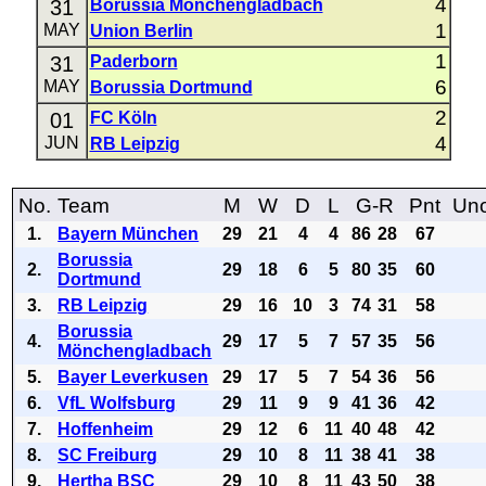
4
31
Borussia Mönchengladbach
1
MAY
Union Berlin
1
31
Paderborn
6
MAY
Borussia Dortmund
2
01
FC Köln
4
JUN
RB Leipzig
No.
Team
M
W
D
L
G-R
Pnt
Uno
1.
Bayern München
29
21
4
4
86
28
67
Borussia
2.
29
18
6
5
80
35
60
Dortmund
3.
RB Leipzig
29
16
10
3
74
31
58
Borussia
4.
29
17
5
7
57
35
56
Mönchengladbach
5.
Bayer Leverkusen
29
17
5
7
54
36
56
6.
VfL Wolfsburg
29
11
9
9
41
36
42
7.
Hoffenheim
29
12
6
11
40
48
42
8.
SC Freiburg
29
10
8
11
38
41
38
9.
Hertha BSC
29
10
8
11
43
50
38