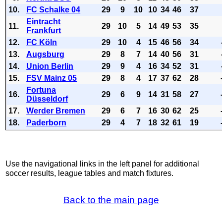
10.
FC Schalke 04
29
9
10
10
34
46
37
Eintracht
11.
29
10
5
14
49
53
35
Frankfurt
12.
FC Köln
29
10
4
15
46
56
34
13.
Augsburg
29
8
7
14
40
56
31
14.
Union Berlin
29
9
4
16
34
52
31
15.
FSV Mainz 05
29
8
4
17
37
62
28
Fortuna
16.
29
6
9
14
31
58
27
Düsseldorf
17.
Werder Bremen
29
6
7
16
30
62
25
18.
Paderborn
29
4
7
18
32
61
19
Use the navigational links in the left panel for additional
soccer results, league tables and match fixtures.
Back to the main page