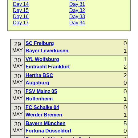
Day 14
Day 31
Day 15
Day 32
Day 16
Day 33
Day 17
Day 34
0
29
SC Freiburg
1
MAY
Bayer Leverkusen
1
30
VfL Wolfsburg
2
MAY
Eintracht Frankfurt
2
30
Hertha BSC
0
MAY
Augsburg
0
30
FSV Mainz 05
1
MAY
Hoffenheim
0
30
FC Schalke 04
1
MAY
Werder Bremen
5
30
Bayern München
0
MAY
Fortuna Düsseldorf