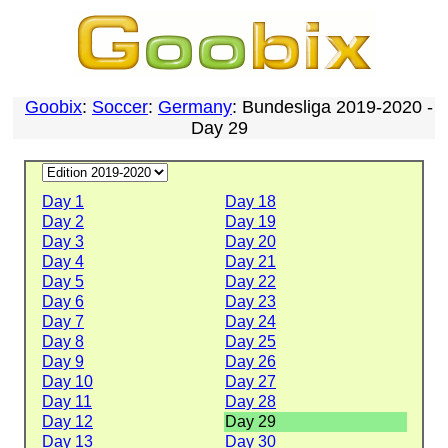
Goobix
:
Soccer
:
Germany
: Bundesliga 2019-2020 -
Day 29
Day 1
Day 18
Day 2
Day 19
Day 3
Day 20
Day 4
Day 21
Day 5
Day 22
Day 6
Day 23
Day 7
Day 24
Day 8
Day 25
Day 9
Day 26
Day 10
Day 27
Day 11
Day 28
Day 12
Day 29
Day 13
Day 30