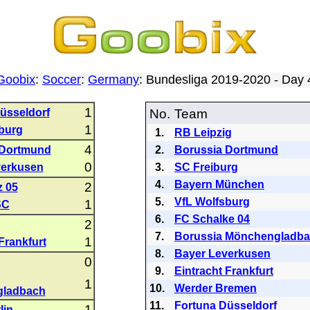
Goobix
:
Soccer
:
Germany
: Bundesliga 2019-2020 - Day
1
üsseldorf
No.
Team
1
burg
1.
RB Leipzig
4
 Dortmund
2.
Borussia Dortmund
0
verkusen
3.
SC Freiburg
4.
Bayern München
2
 05
5.
VfL Wolfsburg
1
SC
6.
FC Schalke 04
2
g
7.
Borussia Mönchengladb
1
Frankfurt
8.
Bayer Leverkusen
0
9.
Eintracht Frankfurt
1
10.
Werder Bremen
ladbach
11.
Fortuna Düsseldorf
1
lin