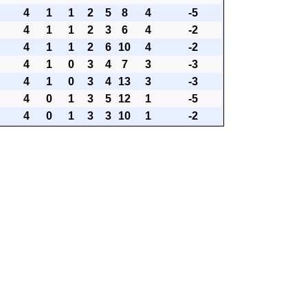
4
1
1
2
5
8
4
-5
4
1
1
2
3
6
4
-2
4
1
1
2
6
10
4
-2
4
1
0
3
4
7
3
-3
4
1
0
3
4
13
3
-3
4
0
1
3
5
12
1
-5
4
0
1
3
3
10
1
-2