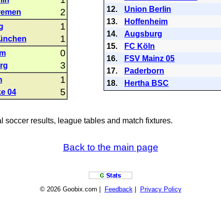
12.
Union Berlin
2
remen
13.
Hoffenheim
1
g
14.
Augsburg
1
ünchen
15.
FC Köln
0
im
16.
FSV Mainz 05
3
rg
17.
Paderborn
1
n
18.
Hertha BSC
5
e 04
al soccer results, league tables and match fixtures.
Back to the main page
© 2026 Goobix.com |
Feedback
|
Privacy Policy