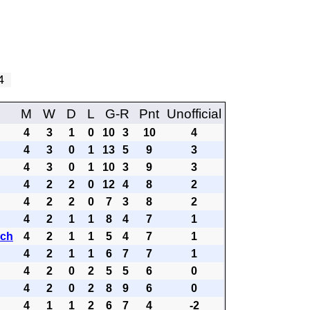
 4
M
W
D
L
G-R
Pnt
Unofficial
4
3
1
0
10
3
10
4
4
3
0
1
13
5
9
3
4
3
0
1
10
3
9
3
4
2
2
0
12
4
8
2
4
2
2
0
7
3
8
2
4
2
1
1
8
4
7
1
ach
4
2
1
1
5
4
7
1
4
2
1
1
6
7
7
1
4
2
0
2
5
5
6
0
4
2
0
2
8
9
6
0
4
1
1
2
6
7
4
-2