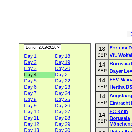
13
Fortuna D
SEP
VfL Wolfs
Day 1
Day 18
Day 2
Day 19
14
Borussia
Day 3
Day 20
SEP
Bayer Le
Day 4
Day 21
14
FSV Mainz
Day 5
Day 22
SEP
Day 6
Day 23
Hertha B
Day 7
Day 24
14
Augsbur
Day 8
Day 25
SEP
Eintracht 
Day 9
Day 26
FC Köln
Day 10
Day 27
14
Day 11
Day 28
Borussia
SEP
Möncheng
Day 12
Day 29
Day 13
Day 30
Union Ber