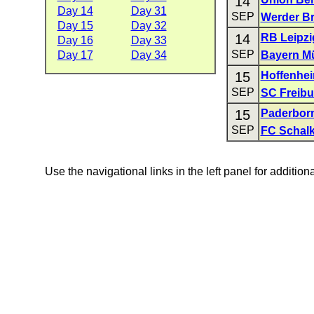
14
Day 14
Day 31
SEP
Werder B
Day 15
Day 32
14
RB Leipzi
Day 16
Day 33
SEP
Day 17
Day 34
Bayern M
15
Hoffenhe
SEP
SC Freibu
15
Paderbor
SEP
FC Schalk
Use the navigational links in the left panel for addition