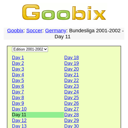
Goobix
:
Soccer
:
Germany
: Bundesliga 2001-2002 -
Day 11
Day 1
Day 18
Day 2
Day 19
Day 3
Day 20
Day 4
Day 21
Day 5
Day 22
Day 6
Day 23
Day 7
Day 24
Day 8
Day 25
Day 9
Day 26
Day 10
Day 27
Day 11
Day 28
Day 12
Day 29
Day 13
Day 30