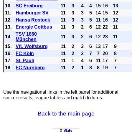
10.
SC Freiburg
11
3
4
4
15
16
13
11.
Hamburger SV
11
3
3
5
14
15
12
12.
Hansa Rostock
11
3
3
5
11
16
12
13.
Energie Cottbus
11
3
2
6
12
22
11
TSV 1860
14.
11
3
2
6
12
23
11
München
15.
VfL Wolfsburg
11
2
3
6
13
17
9
16.
FC Köln
11
2
2
7
7
20
8
17.
St. Pauli
11
1
4
6
11
17
7
18.
FC Nürnberg
11
2
1
8
8
19
7
Use the navigational links in the left panel for additional
soccer results, league tables and match fixtures.
Back to the main page