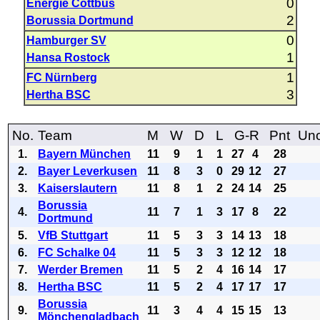
0
Energie Cottbus
2
Borussia Dortmund
0
Hamburger SV
1
Hansa Rostock
1
FC Nürnberg
3
Hertha BSC
No.
Team
M
W
D
L
G-R
Pnt
Uno
1.
Bayern München
11
9
1
1
27
4
28
2.
Bayer Leverkusen
11
8
3
0
29
12
27
3.
Kaiserslautern
11
8
1
2
24
14
25
Borussia
4.
11
7
1
3
17
8
22
Dortmund
5.
VfB Stuttgart
11
5
3
3
14
13
18
6.
FC Schalke 04
11
5
3
3
12
12
18
7.
Werder Bremen
11
5
2
4
16
14
17
8.
Hertha BSC
11
5
2
4
17
17
17
Borussia
9.
11
3
4
4
15
15
13
Mönchengladbach