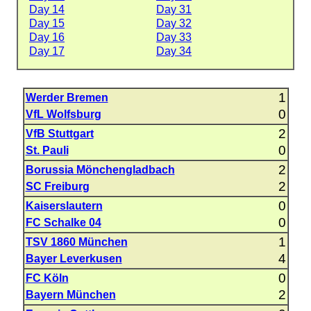
Day 14
Day 31
Day 15
Day 32
Day 16
Day 33
Day 17
Day 34
1
Werder Bremen
0
VfL Wolfsburg
2
VfB Stuttgart
0
St. Pauli
2
Borussia Mönchengladbach
2
SC Freiburg
0
Kaiserslautern
0
FC Schalke 04
1
TSV 1860 München
4
Bayer Leverkusen
0
FC Köln
2
Bayern München