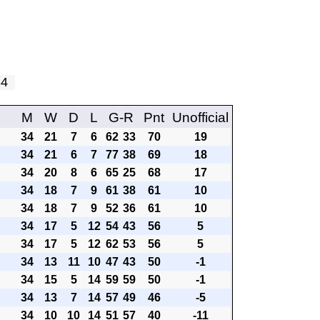
 34
M
W
D
L
G-R
Pnt
Unofficial
34
21
7
6
62
33
70
19
34
21
6
7
77
38
69
18
34
20
8
6
65
25
68
17
34
18
7
9
61
38
61
10
34
18
7
9
52
36
61
10
34
17
5
12
54
43
56
5
34
17
5
12
62
53
56
5
34
13
11
10
47
43
50
-1
34
15
5
14
59
59
50
-1
34
13
7
14
57
49
46
-5
34
10
10
14
51
57
40
-11