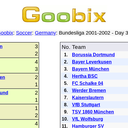
oobix
:
Soccer
:
Germany
: Bundesliga 2001-2002 - Day
3
n
No.
Team
2
1.
Borussia Dortmund
4
2.
Bayer Leverkusen
3
3.
Bayern München
4.
Hertha BSC
2
sen
5.
FC Schalke 04
1
6.
Werder Bremen
2
mund
7.
Kaiserslautern
1
8.
VfB Stuttgart
1
9.
TSV 1860 München
2
10.
VfL Wolfsburg
4
11.
Hamburger SV