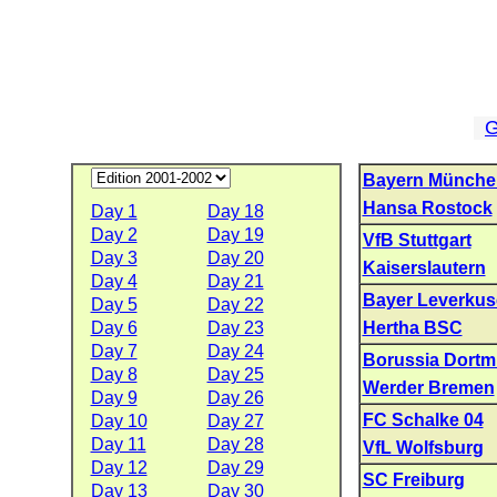
G
Bayern Münche
Hansa Rostock
Day 1
Day 18
Day 2
Day 19
VfB Stuttgart
Day 3
Day 20
Kaiserslautern
Day 4
Day 21
Bayer Leverku
Day 5
Day 22
Day 6
Day 23
Hertha BSC
Day 7
Day 24
Borussia Dort
Day 8
Day 25
Werder Bremen
Day 9
Day 26
FC Schalke 04
Day 10
Day 27
Day 11
Day 28
VfL Wolfsburg
Day 12
Day 29
SC Freiburg
Day 13
Day 30