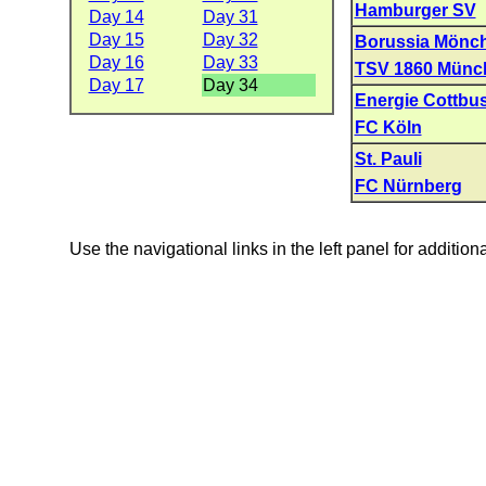
Hamburger SV
Day 14
Day 31
Day 15
Day 32
Borussia Mönc
Day 16
Day 33
TSV 1860 Münc
Day 17
Day 34
Energie Cottbu
FC Köln
St. Pauli
FC Nürnberg
Use the navigational links in the left panel for addition