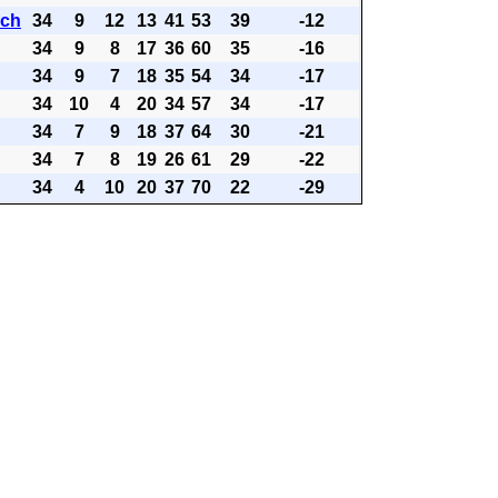
ach
34
9
12
13
41
53
39
-12
34
9
8
17
36
60
35
-16
34
9
7
18
35
54
34
-17
34
10
4
20
34
57
34
-17
34
7
9
18
37
64
30
-21
34
7
8
19
26
61
29
-22
34
4
10
20
37
70
22
-29