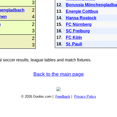
3
12.
Borussia Mönchengladb
2
hengladbach
13.
Energie Cottbus
4
hen
14.
Hansa Rostock
2
s
15.
FC Nürnberg
3
16.
SC Freiburg
17.
FC Köln
2
18.
St. Pauli
3
al soccer results, league tables and match fixtures.
Back to the main page
© 2026 Goobix.com |
Feedback
|
Privacy Policy