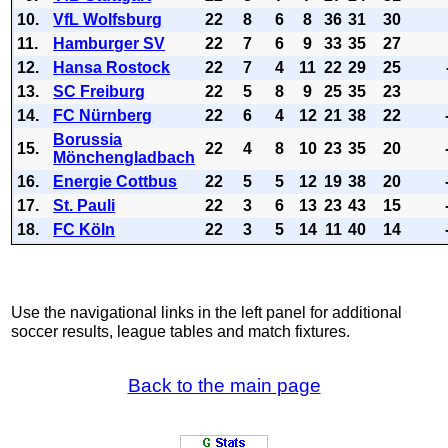
10.
VfL Wolfsburg
22
8
6
8
36
31
30
11.
Hamburger SV
22
7
6
9
33
35
27
12.
Hansa Rostock
22
7
4
11
22
29
25
13.
SC Freiburg
22
5
8
9
25
35
23
14.
FC Nürnberg
22
6
4
12
21
38
22
Borussia
15.
22
4
8
10
23
35
20
Mönchengladbach
16.
Energie Cottbus
22
5
5
12
19
38
20
17.
St. Pauli
22
3
6
13
23
43
15
18.
FC Köln
22
3
5
14
11
40
14
Use the navigational links in the left panel for additional
soccer results, league tables and match fixtures.
Back to the main page