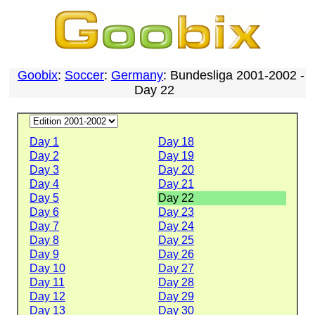
Goobix
:
Soccer
:
Germany
: Bundesliga 2001-2002 -
Day 22
Day 1
Day 18
Day 2
Day 19
Day 3
Day 20
Day 4
Day 21
Day 5
Day 22
Day 6
Day 23
Day 7
Day 24
Day 8
Day 25
Day 9
Day 26
Day 10
Day 27
Day 11
Day 28
Day 12
Day 29
Day 13
Day 30