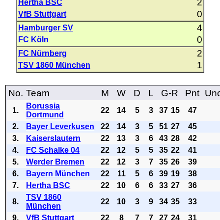
2
Hertha BSC
0
VfB Stuttgart
4
Hamburger SV
0
FC Köln
2
FC Nürnberg
1
TSV 1860 München
No.
Team
M
W
D
L
G-R
Pnt
Uno
Borussia
1.
22
14
5
3
37
15
47
Dortmund
2.
Bayer Leverkusen
22
14
3
5
51
27
45
3.
Kaiserslautern
22
13
3
6
43
28
42
4.
FC Schalke 04
22
12
5
5
35
22
41
5.
Werder Bremen
22
12
3
7
35
26
39
6.
Bayern München
22
11
5
6
39
19
38
7.
Hertha BSC
22
10
6
6
33
27
36
TSV 1860
8.
22
10
3
9
34
35
33
München
9.
VfB Stuttgart
22
8
7
7
27
24
31