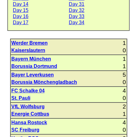
Day 14
Day 31
Day 15
Day 32
Day 16
Day 33
Day 17
Day 34
1
Werder Bremen
0
Kaiserslautern
1
Bayern München
1
Borussia Dortmund
5
Bayer Leverkusen
0
Borussia Mönchengladbach
4
FC Schalke 04
0
St. Pauli
2
VfL Wolfsburg
1
Energie Cottbus
4
Hansa Rostock
0
SC Freiburg