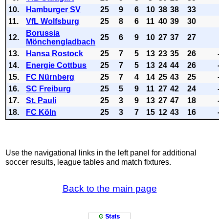
10.
Hamburger SV
25
9
6
10
38
38
33
11.
VfL Wolfsburg
25
8
6
11
40
39
30
Borussia
12.
25
6
9
10
27
37
27
Mönchengladbach
13.
Hansa Rostock
25
7
5
13
23
35
26
14.
Energie Cottbus
25
7
5
13
24
44
26
15.
FC Nürnberg
25
7
4
14
25
43
25
16.
SC Freiburg
25
5
9
11
27
42
24
17.
St. Pauli
25
3
9
13
27
47
18
18.
FC Köln
25
3
7
15
12
43
16
Use the navigational links in the left panel for additional
soccer results, league tables and match fixtures.
Back to the main page