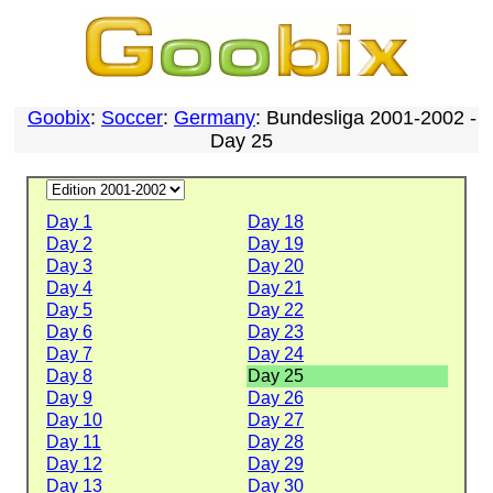
Goobix
:
Soccer
:
Germany
: Bundesliga 2001-2002 -
Day 25
Day 1
Day 18
Day 2
Day 19
Day 3
Day 20
Day 4
Day 21
Day 5
Day 22
Day 6
Day 23
Day 7
Day 24
Day 8
Day 25
Day 9
Day 26
Day 10
Day 27
Day 11
Day 28
Day 12
Day 29
Day 13
Day 30