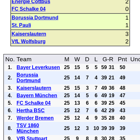
2
Energie Cottbus
0
FC Schalke 04
1
Borussia Dortmund
1
St. Pauli
3
Kaiserslautern
2
VfL Wolfsburg
No.
Team
M
W
D
L
G-R
Pnt
Uno
1.
Bayer Leverkusen
25
15
5
5
59
31
50
Borussia
2.
25
14
7
4
39
21
49
Dortmund
3.
Kaiserslautern
25
15
3
7
49
36
48
4.
Bayern München
25
14
5
6
49
19
47
5.
FC Schalke 04
25
13
6
6
39
25
45
6.
Hertha BSC
25
12
7
6
42
29
43
7.
Werder Bremen
25
12
4
9
35
28
40
TSV 1860
8.
25
12
3
10
39
39
39
München
9.
VfB Stuttgart
25
9
8
8
30
28
35