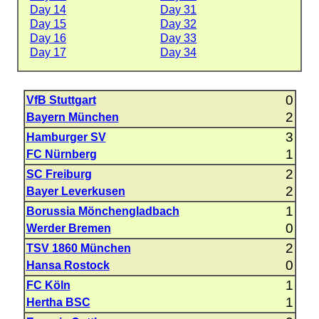
Day 14
Day 31
Day 15
Day 32
Day 16
Day 33
Day 17
Day 34
0
VfB Stuttgart
2
Bayern München
3
Hamburger SV
1
FC Nürnberg
2
SC Freiburg
2
Bayer Leverkusen
1
Borussia Mönchengladbach
0
Werder Bremen
2
TSV 1860 München
0
Hansa Rostock
1
FC Köln
1
Hertha BSC