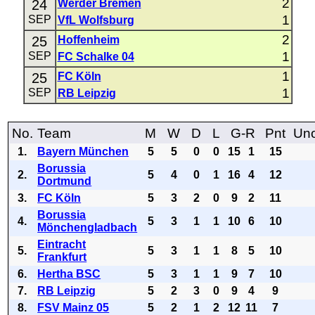
2
24
Werder Bremen
1
SEP
VfL Wolfsburg
2
25
Hoffenheim
1
SEP
FC Schalke 04
1
25
FC Köln
1
SEP
RB Leipzig
No.
Team
M
W
D
L
G-R
Pnt
Uno
1.
Bayern München
5
5
0
0
15
1
15
Borussia
2.
5
4
0
1
16
4
12
Dortmund
3.
FC Köln
5
3
2
0
9
2
11
Borussia
4.
5
3
1
1
10
6
10
Mönchengladbach
Eintracht
5.
5
3
1
1
8
5
10
Frankfurt
6.
Hertha BSC
5
3
1
1
9
7
10
7.
RB Leipzig
5
2
3
0
9
4
9
8.
FSV Mainz 05
5
2
1
2
12
11
7