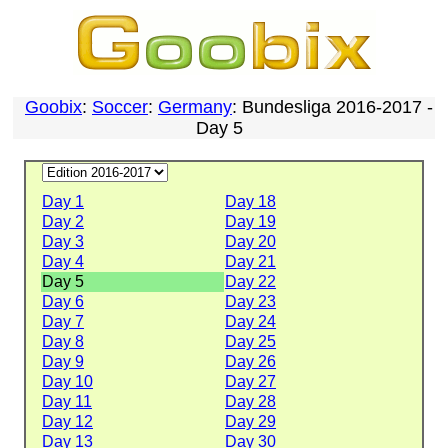
Goobix
:
Soccer
:
Germany
: Bundesliga 2016-2017 -
Day 5
Day 1
Day 18
Day 2
Day 19
Day 3
Day 20
Day 4
Day 21
Day 5
Day 22
Day 6
Day 23
Day 7
Day 24
Day 8
Day 25
Day 9
Day 26
Day 10
Day 27
Day 11
Day 28
Day 12
Day 29
Day 13
Day 30