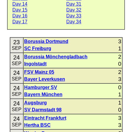
Day 14
Day 31
Day 15
Day 32
Day 16
Day 33
Day 17
Day 34
3
23
Borussia Dortmund
1
SEP
SC Freiburg
2
24
Borussia Mönchengladbach
0
SEP
Ingolstadt
2
24
FSV Mainz 05
3
SEP
Bayer Leverkusen
0
24
Hamburger SV
1
SEP
Bayern München
1
24
Augsburg
0
SEP
SV Darmstadt 98
3
24
Eintracht Frankfurt
3
SEP
Hertha BSC