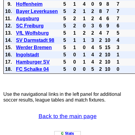
9.
Hoffenheim
5
1
4
0
9
8
7
10.
Bayer Leverkusen
5
2
1
2
8
7
7
11.
Augsburg
5
2
1
2
4
6
7
12.
SC Freiburg
5
2
0
3
6
9
6
13.
VfL Wolfsburg
5
1
2
2
4
7
5
14.
SV Darmstadt 98
5
1
1
3
2
10
4
15.
Werder Bremen
5
1
0
4
5
15
3
16.
Ingolstadt
5
0
1
4
2
10
1
17.
Hamburger SV
5
0
1
4
2
10
1
18.
FC Schalke 04
5
0
0
5
2
10
0
Use the navigational links in the left panel for additional
soccer results, league tables and match fixtures.
Back to the main page