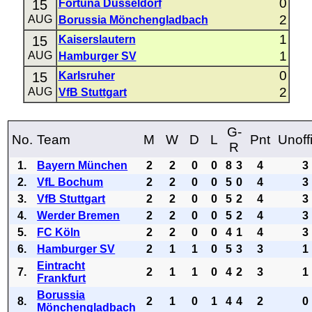
0
15
Fortuna Düsseldorf
2
AUG
Borussia Mönchengladbach
1
15
Kaiserslautern
1
AUG
Hamburger SV
0
15
Karlsruher
2
AUG
VfB Stuttgart
G-
No.
Team
M
W
D
L
Pnt
Unoffi
R
1.
Bayern München
2
2
0
0
8
3
4
3
2.
VfL Bochum
2
2
0
0
5
0
4
3
3.
VfB Stuttgart
2
2
0
0
5
2
4
3
4.
Werder Bremen
2
2
0
0
5
2
4
3
5.
FC Köln
2
2
0
0
4
1
4
3
6.
Hamburger SV
2
1
1
0
5
3
3
1
Eintracht
7.
2
1
1
0
4
2
3
1
Frankfurt
Borussia
8.
2
1
0
1
4
4
2
0
Mönchengladbach