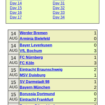
Day 14
Day 31
Day 15
Day 32
Day 16
Day 33
Day 17
Day 34
1
14
Werder Bremen
0
AUG
Arminia Bielefeld
0
14
Bayer Leverkusen
3
AUG
VfL Bochum
1
14
FC Nürnberg
3
AUG
FC Köln
2
15
Eintracht Braunschweig
1
AUG
MSV Duisburg
1
15
SV Darmstadt 98
2
AUG
Bayern München
0
15
Borussia Dortmund
2
AUG
Eintracht Frankfurt