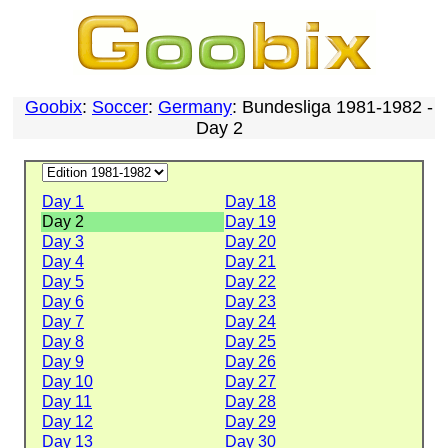
Goobix
:
Soccer
:
Germany
: Bundesliga 1981-1982 -
Day 2
Day 1
Day 18
Day 2
Day 19
Day 3
Day 20
Day 4
Day 21
Day 5
Day 22
Day 6
Day 23
Day 7
Day 24
Day 8
Day 25
Day 9
Day 26
Day 10
Day 27
Day 11
Day 28
Day 12
Day 29
Day 13
Day 30