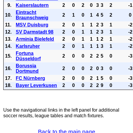
9.
Kaiserslautern
2
0
2
0
3
3
2
-1
Eintracht
10.
2
1
0
1
4
5
2
0
Braunschweig
11.
MSV Duisburg
2
0
1
1
2
3
1
-2
12.
SV Darmstadt 98
2
0
1
1
2
3
1
-2
13.
Arminia Bielefeld
2
0
1
1
1
2
1
-2
14.
Karlsruher
2
0
1
1
1
3
1
-2
Fortuna
15.
2
0
0
2
2
5
0
-3
Düsseldorf
Borussia
16.
2
0
0
2
0
3
0
-3
Dortmund
17.
FC Nürnberg
2
0
0
2
1
5
0
-3
18.
Bayer Leverkusen
2
0
0
2
2
9
0
-3
Use the navigational links in the left panel for additional
soccer results, league tables and match fixtures.
Back to the main page