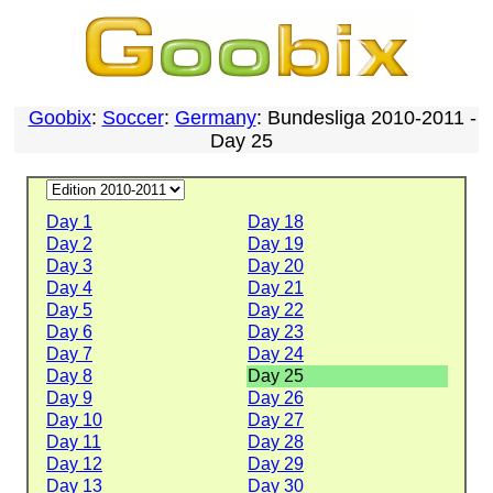
Goobix
:
Soccer
:
Germany
: Bundesliga 2010-2011 -
Day 25
Day 1
Day 18
Day 2
Day 19
Day 3
Day 20
Day 4
Day 21
Day 5
Day 22
Day 6
Day 23
Day 7
Day 24
Day 8
Day 25
Day 9
Day 26
Day 10
Day 27
Day 11
Day 28
Day 12
Day 29
Day 13
Day 30