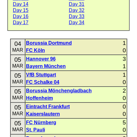
Day 14
Day 31
Day 15
Day 32
Day 16
Day 33
Day 17
Day 34
1
04
Borussia Dortmund
0
MAR
FC Köln
3
05
Hannover 96
1
MAR
Bayern München
1
05
VfB Stuttgart
0
MAR
FC Schalke 04
2
05
Borussia Mönchengladbach
0
MAR
Hoffenheim
0
05
Eintracht Frankfurt
0
MAR
Kaiserslautern
5
05
FC Nürnberg
0
MAR
St. Pauli