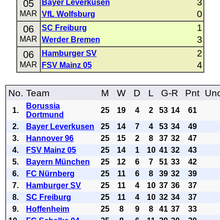
3
05
Bayer Leverkusen
0
MAR
VfL Wolfsburg
1
06
SC Freiburg
3
MAR
Werder Bremen
2
06
Hamburger SV
4
MAR
FSV Mainz 05
No.
Team
M
W
D
L
G-R
Pnt
Uno
Borussia
1.
25
19
4
2
53
14
61
Dortmund
2.
Bayer Leverkusen
25
14
7
4
53
34
49
3.
Hannover 96
25
15
2
8
37
32
47
4.
FSV Mainz 05
25
14
1
10
41
32
43
5.
Bayern München
25
12
6
7
51
33
42
6.
FC Nürnberg
25
11
6
8
39
32
39
7.
Hamburger SV
25
11
4
10
37
36
37
8.
SC Freiburg
25
11
4
10
32
34
37
9.
Hoffenheim
25
8
9
8
41
37
33