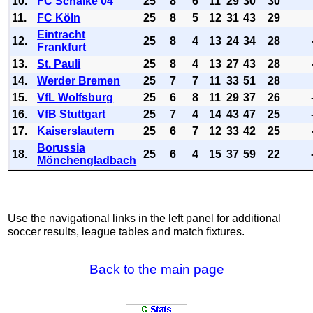
10.
FC Schalke 04
25
8
6
11
29
30
30
11.
FC Köln
25
8
5
12
31
43
29
Eintracht
12.
25
8
4
13
24
34
28
Frankfurt
13.
St. Pauli
25
8
4
13
27
43
28
14.
Werder Bremen
25
7
7
11
33
51
28
15.
VfL Wolfsburg
25
6
8
11
29
37
26
16.
VfB Stuttgart
25
7
4
14
43
47
25
17.
Kaiserslautern
25
6
7
12
33
42
25
Borussia
18.
25
6
4
15
37
59
22
Mönchengladbach
Use the navigational links in the left panel for additional
soccer results, league tables and match fixtures.
Back to the main page