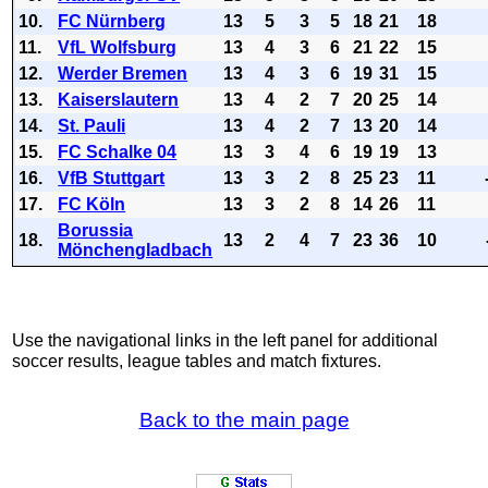
10.
FC Nürnberg
13
5
3
5
18
21
18
11.
VfL Wolfsburg
13
4
3
6
21
22
15
12.
Werder Bremen
13
4
3
6
19
31
15
13.
Kaiserslautern
13
4
2
7
20
25
14
14.
St. Pauli
13
4
2
7
13
20
14
15.
FC Schalke 04
13
3
4
6
19
19
13
16.
VfB Stuttgart
13
3
2
8
25
23
11
17.
FC Köln
13
3
2
8
14
26
11
Borussia
18.
13
2
4
7
23
36
10
Mönchengladbach
Use the navigational links in the left panel for additional
soccer results, league tables and match fixtures.
Back to the main page