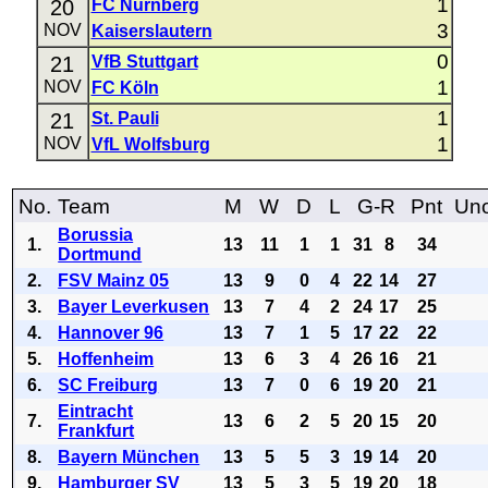
1
20
FC Nürnberg
3
NOV
Kaiserslautern
0
21
VfB Stuttgart
1
NOV
FC Köln
1
21
St. Pauli
1
NOV
VfL Wolfsburg
No.
Team
M
W
D
L
G-R
Pnt
Uno
Borussia
1.
13
11
1
1
31
8
34
Dortmund
2.
FSV Mainz 05
13
9
0
4
22
14
27
3.
Bayer Leverkusen
13
7
4
2
24
17
25
4.
Hannover 96
13
7
1
5
17
22
22
5.
Hoffenheim
13
6
3
4
26
16
21
6.
SC Freiburg
13
7
0
6
19
20
21
Eintracht
7.
13
6
2
5
20
15
20
Frankfurt
8.
Bayern München
13
5
5
3
19
14
20
9.
Hamburger SV
13
5
3
5
19
20
18