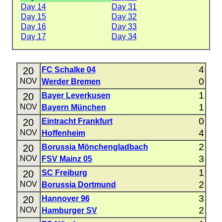
Day 14
Day 31
Day 15
Day 32
Day 16
Day 33
Day 17
Day 34
4
20
FC Schalke 04
0
NOV
Werder Bremen
1
20
Bayer Leverkusen
1
NOV
Bayern München
0
20
Eintracht Frankfurt
4
NOV
Hoffenheim
2
20
Borussia Mönchengladbach
3
NOV
FSV Mainz 05
1
20
SC Freiburg
2
NOV
Borussia Dortmund
3
20
Hannover 96
2
NOV
Hamburger SV