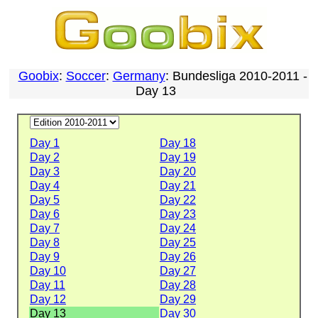
Goobix
:
Soccer
:
Germany
: Bundesliga 2010-2011 -
Day 13
Day 1
Day 18
Day 2
Day 19
Day 3
Day 20
Day 4
Day 21
Day 5
Day 22
Day 6
Day 23
Day 7
Day 24
Day 8
Day 25
Day 9
Day 26
Day 10
Day 27
Day 11
Day 28
Day 12
Day 29
Day 13
Day 30