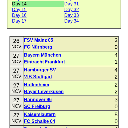
Day 14
Day 31
Day 15
Day 32
Day 16
Day 33
Day 17
Day 34
3
26
FSV Mainz 05
0
NOV
FC Nürnberg
4
27
Bayern München
1
NOV
Eintracht Frankfurt
4
27
Hamburger SV
2
NOV
VfB Stuttgart
2
27
Hoffenheim
2
NOV
Bayer Leverkusen
3
27
Hannover 96
0
NOV
SC Freiburg
5
27
Kaiserslautern
0
NOV
FC Schalke 04