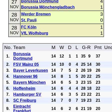
4
27
Borussia Dortmund
1
NOV
Borussia Mönchengladbach
3
28
Werder Bremen
0
NOV
St. Pauli
1
28
FC Köln
1
NOV
VfL Wolfsburg
No.
Team
M
W
D
L
G-R
Pnt
Uno
Borussia
1.
14
12
1
1
35
9
37
Dortmund
2.
FSV Mainz 05
14
10
0
4
25
14
30
3.
Bayer Leverkusen
14
7
5
2
26
19
26
4.
Hannover 96
14
8
1
5
20
22
25
5.
Bayern München
14
6
5
3
23
15
23
6.
Hoffenheim
14
6
4
4
28
18
22
7.
Hamburger SV
14
6
3
5
23
22
21
8.
SC Freiburg
14
7
0
7
19
23
21
Eintracht
9.
14
6
2
6
21
19
20
Frankfurt