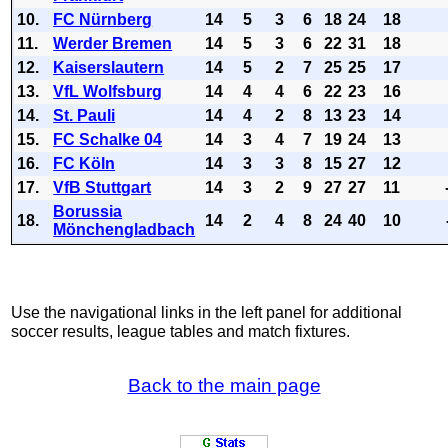
10.
FC Nürnberg
14
5
3
6
18
24
18
11.
Werder Bremen
14
5
3
6
22
31
18
12.
Kaiserslautern
14
5
2
7
25
25
17
13.
VfL Wolfsburg
14
4
4
6
22
23
16
14.
St. Pauli
14
4
2
8
13
23
14
15.
FC Schalke 04
14
3
4
7
19
24
13
16.
FC Köln
14
3
3
8
15
27
12
17.
VfB Stuttgart
14
3
2
9
27
27
11
Borussia
18.
14
2
4
8
24
40
10
Mönchengladbach
Use the navigational links in the left panel for additional
soccer results, league tables and match fixtures.
Back to the main page