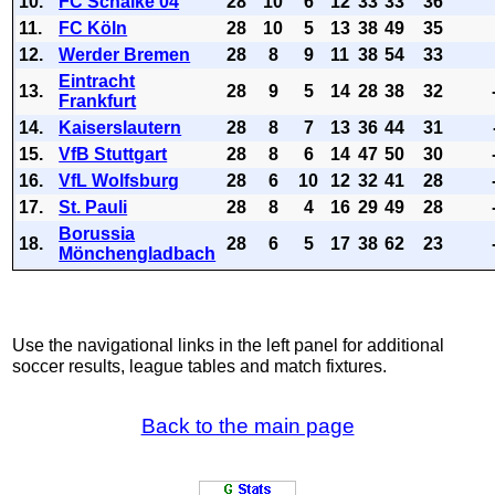
10.
FC Schalke 04
28
10
6
12
33
33
36
11.
FC Köln
28
10
5
13
38
49
35
12.
Werder Bremen
28
8
9
11
38
54
33
Eintracht
13.
28
9
5
14
28
38
32
Frankfurt
14.
Kaiserslautern
28
8
7
13
36
44
31
15.
VfB Stuttgart
28
8
6
14
47
50
30
16.
VfL Wolfsburg
28
6
10
12
32
41
28
17.
St. Pauli
28
8
4
16
29
49
28
Borussia
18.
28
6
5
17
38
62
23
Mönchengladbach
Use the navigational links in the left panel for additional
soccer results, league tables and match fixtures.
Back to the main page