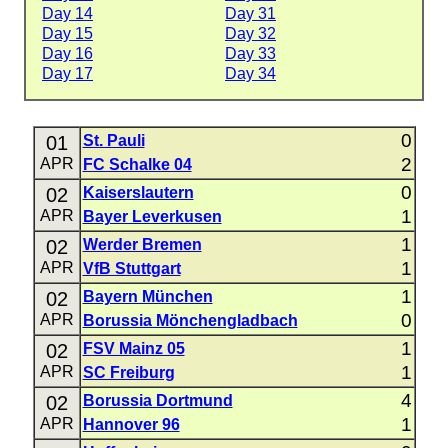
Day 14
Day 31
Day 15
Day 32
Day 16
Day 33
Day 17
Day 34
0
01
St. Pauli
2
APR
FC Schalke 04
0
02
Kaiserslautern
1
APR
Bayer Leverkusen
1
02
Werder Bremen
1
APR
VfB Stuttgart
1
02
Bayern München
0
APR
Borussia Mönchengladbach
1
02
FSV Mainz 05
1
APR
SC Freiburg
4
02
Borussia Dortmund
1
APR
Hannover 96