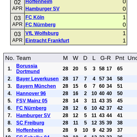
0
02
Hoffenheim
0
APR
Hamburger SV
1
03
FC Köln
0
APR
FC Nürnberg
1
03
VfL Wolfsburg
1
APR
Eintracht Frankfurt
No.
Team
M
W
D
L
G-R
Pnt
Uno
Borussia
1.
28
20
5
3
58
17
65
Dortmund
2.
Bayer Leverkusen
28
17
7
4
57
34
58
3.
Bayern München
28
15
6
7
60
34
51
4.
Hannover 96
28
16
2
10
40
40
50
5.
FSV Mainz 05
28
14
3
11
43
35
45
6.
FC Nürnberg
28
12
6
10
42
37
42
7.
Hamburger SV
28
12
5
11
43
44
41
8.
SC Freiburg
28
11
5
12
35
39
38
9.
Hoffenheim
28
9
10
9
42
39
37