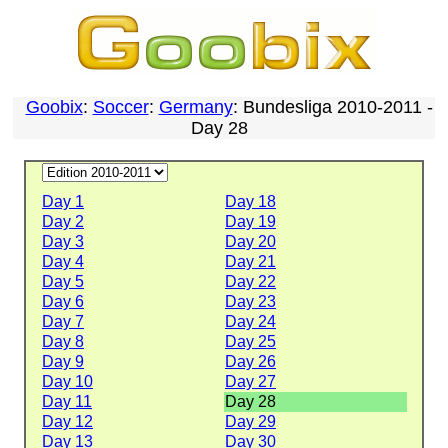
Goobix
:
Soccer
:
Germany
: Bundesliga 2010-2011 -
Day 28
Day 1
Day 18
Day 2
Day 19
Day 3
Day 20
Day 4
Day 21
Day 5
Day 22
Day 6
Day 23
Day 7
Day 24
Day 8
Day 25
Day 9
Day 26
Day 10
Day 27
Day 11
Day 28
Day 12
Day 29
Day 13
Day 30