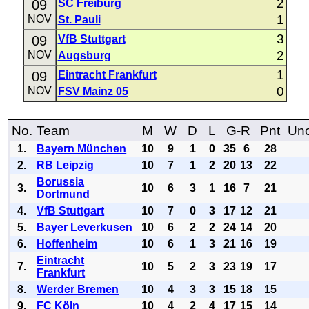
2
09
SC Freiburg
1
NOV
St. Pauli
3
09
VfB Stuttgart
2
NOV
Augsburg
1
09
Eintracht Frankfurt
0
NOV
FSV Mainz 05
No.
Team
M
W
D
L
G-R
Pnt
Uno
1.
Bayern München
10
9
1
0
35
6
28
2.
RB Leipzig
10
7
1
2
20
13
22
Borussia
3.
10
6
3
1
16
7
21
Dortmund
4.
VfB Stuttgart
10
7
0
3
17
12
21
5.
Bayer Leverkusen
10
6
2
2
24
14
20
6.
Hoffenheim
10
6
1
3
21
16
19
Eintracht
7.
10
5
2
3
23
19
17
Frankfurt
8.
Werder Bremen
10
4
3
3
15
18
15
9.
FC Köln
10
4
2
4
17
15
14