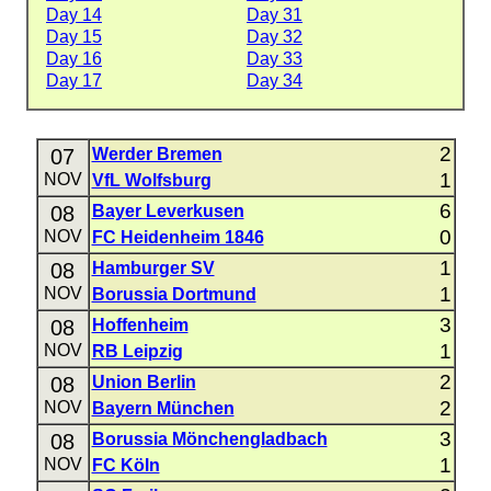
Day 14
Day 31
Day 15
Day 32
Day 16
Day 33
Day 17
Day 34
2
07
Werder Bremen
1
NOV
VfL Wolfsburg
6
08
Bayer Leverkusen
0
NOV
FC Heidenheim 1846
1
08
Hamburger SV
1
NOV
Borussia Dortmund
3
08
Hoffenheim
1
NOV
RB Leipzig
2
08
Union Berlin
2
NOV
Bayern München
3
08
Borussia Mönchengladbach
1
NOV
FC Köln