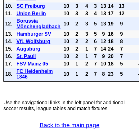
10.
SC Freiburg
10
3
4
3
13
14
13
11.
Union Berlin
10
3
3
4
13
17
12
Borussia
12.
10
2
3
5
13
19
9
Mönchengladbach
13.
Hamburger SV
10
2
3
5
9
16
9
14.
VfL Wolfsburg
10
2
2
6
12
18
8
15.
Augsburg
10
2
1
7
14
24
7
16.
St. Pauli
10
2
1
7
9
20
7
17.
FSV Mainz 05
10
1
2
7
10
18
5
FC Heidenheim
18.
10
1
2
7
8
23
5
1846
Use the navigational links in the left panel for additional
soccer results, league tables and match fixtures.
Back to the main page