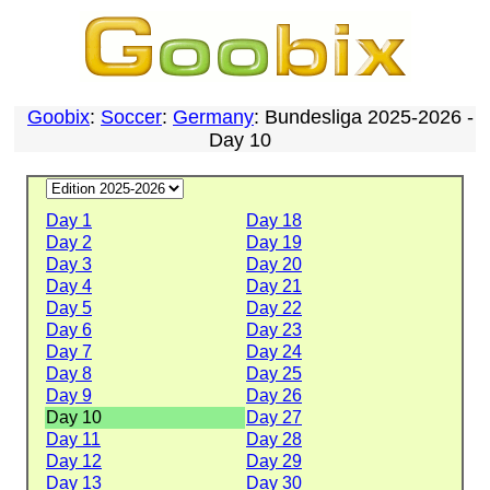
Goobix
:
Soccer
:
Germany
: Bundesliga 2025-2026 -
Day 10
Day 1
Day 18
Day 2
Day 19
Day 3
Day 20
Day 4
Day 21
Day 5
Day 22
Day 6
Day 23
Day 7
Day 24
Day 8
Day 25
Day 9
Day 26
Day 10
Day 27
Day 11
Day 28
Day 12
Day 29
Day 13
Day 30