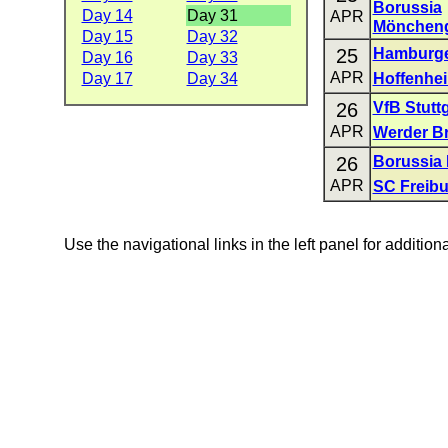
Borussia
Day 14
Day 31
APR
Mönchen
Day 15
Day 32
25
Hamburge
Day 16
Day 33
APR
Day 17
Day 34
Hoffenhe
26
VfB Stuttg
APR
Werder B
26
Borussia
APR
SC Freibu
Use the navigational links in the left panel for addition