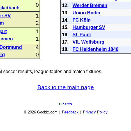
0
12.
Werder Bremen
gladbach
13.
Union Berlin
1
r SV
14.
FC Köln
2
im
15.
Hamburger SV
1
art
16.
St. Pauli
1
remen
17.
VfL Wolfsburg
4
 Dortmund
18.
FC Heidenheim 1846
0
rg
al soccer results, league tables and match fixtures.
Back to the main page
© 2026 Goobix.com |
Feedback
|
Privacy Policy