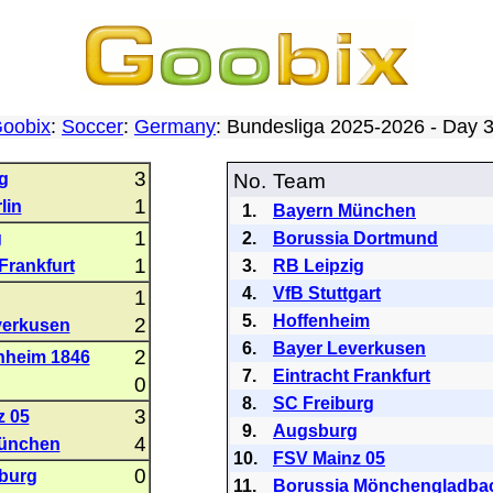
oobix
:
Soccer
:
Germany
: Bundesliga 2025-2026 - Day
3
g
No.
Team
1
lin
1.
Bayern München
1
g
2.
Borussia Dortmund
1
Frankfurt
3.
RB Leipzig
4.
VfB Stuttgart
1
5.
Hoffenheim
2
verkusen
6.
Bayer Leverkusen
2
nheim 1846
7.
Eintracht Frankfurt
0
8.
SC Freiburg
3
z 05
9.
Augsburg
4
ünchen
10.
FSV Mainz 05
0
burg
11.
Borussia Mönchengladba