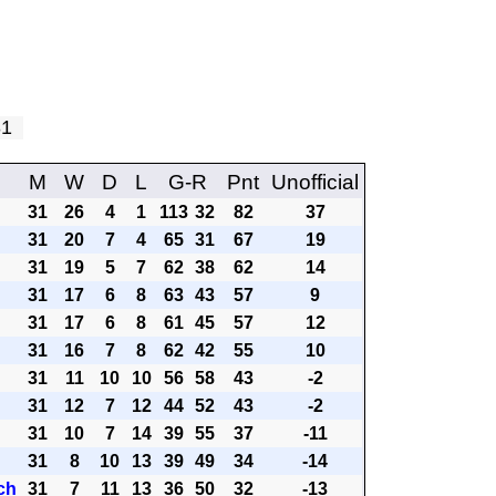
 31
M
W
D
L
G-R
Pnt
Unofficial
31
26
4
1
113
32
82
37
31
20
7
4
65
31
67
19
31
19
5
7
62
38
62
14
31
17
6
8
63
43
57
9
31
17
6
8
61
45
57
12
31
16
7
8
62
42
55
10
31
11
10
10
56
58
43
-2
31
12
7
12
44
52
43
-2
31
10
7
14
39
55
37
-11
31
8
10
13
39
49
34
-14
ch
31
7
11
13
36
50
32
-13