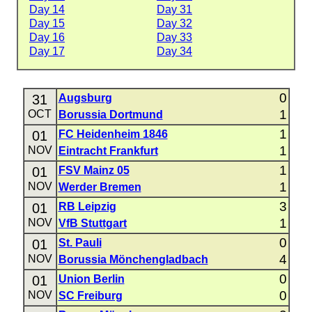
Day 14
Day 31
Day 15
Day 32
Day 16
Day 33
Day 17
Day 34
0
31
Augsburg
1
OCT
Borussia Dortmund
1
01
FC Heidenheim 1846
1
NOV
Eintracht Frankfurt
1
01
FSV Mainz 05
1
NOV
Werder Bremen
3
01
RB Leipzig
1
NOV
VfB Stuttgart
0
01
St. Pauli
4
NOV
Borussia Mönchengladbach
0
01
Union Berlin
0
NOV
SC Freiburg