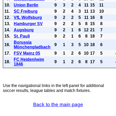
10.
Union Berlin
9
3
2
4
11
15
11
11.
SC Freiburg
9
2
4
3
11
13
10
12.
VfL Wolfsburg
9
2
2
5
11
16
8
13.
Hamburger SV
9
2
2
5
8
15
8
14.
Augsburg
9
2
1
6
12
21
7
15.
St. Pauli
9
2
1
6
8
18
7
Borussia
16.
9
1
3
5
10
18
6
Mönchengladbach
17.
FSV Mainz 05
9
1
2
6
10
17
5
FC Heidenheim
18.
9
1
2
6
8
17
5
1846
Use the navigational links in the left panel for additional
soccer results, league tables and match fixtures.
Back to the main page