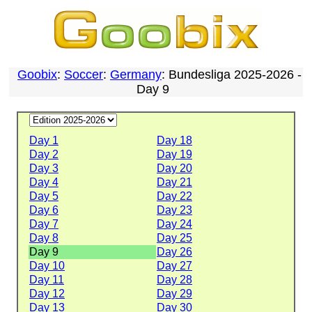
Goobix
:
Soccer
:
Germany
: Bundesliga 2025-2026 -
Day 9
Day 1
Day 18
Day 2
Day 19
Day 3
Day 20
Day 4
Day 21
Day 5
Day 22
Day 6
Day 23
Day 7
Day 24
Day 8
Day 25
Day 9
Day 26
Day 10
Day 27
Day 11
Day 28
Day 12
Day 29
Day 13
Day 30