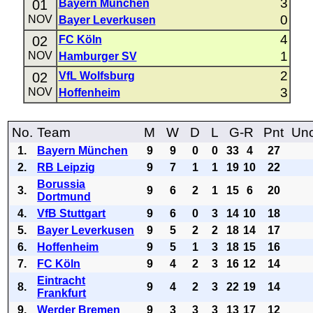
3
01
Bayern München
0
NOV
Bayer Leverkusen
4
02
FC Köln
1
NOV
Hamburger SV
2
02
VfL Wolfsburg
3
NOV
Hoffenheim
No.
Team
M
W
D
L
G-R
Pnt
Uno
1.
Bayern München
9
9
0
0
33
4
27
2.
RB Leipzig
9
7
1
1
19
10
22
Borussia
3.
9
6
2
1
15
6
20
Dortmund
4.
VfB Stuttgart
9
6
0
3
14
10
18
5.
Bayer Leverkusen
9
5
2
2
18
14
17
6.
Hoffenheim
9
5
1
3
18
15
16
7.
FC Köln
9
4
2
3
16
12
14
Eintracht
8.
9
4
2
3
22
19
14
Frankfurt
9.
Werder Bremen
9
3
3
3
13
17
12