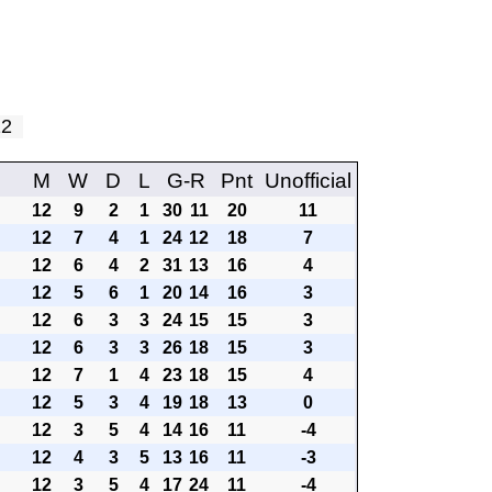
 12
M
W
D
L
G-R
Pnt
Unofficial
12
9
2
1
30
11
20
11
12
7
4
1
24
12
18
7
12
6
4
2
31
13
16
4
12
5
6
1
20
14
16
3
12
6
3
3
24
15
15
3
12
6
3
3
26
18
15
3
12
7
1
4
23
18
15
4
12
5
3
4
19
18
13
0
12
3
5
4
14
16
11
-4
12
4
3
5
13
16
11
-3
12
3
5
4
17
24
11
-4