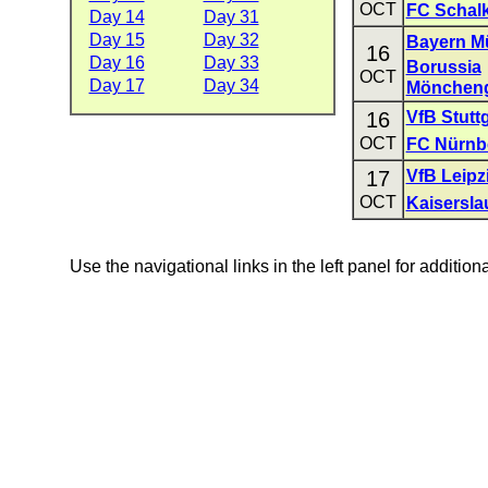
OCT
FC Schalk
Day 14
Day 31
Day 15
Day 32
Bayern M
16
Day 16
Day 33
Borussia
OCT
Day 17
Day 34
Mönchen
16
VfB Stuttg
OCT
FC Nürnb
17
VfB Leipz
OCT
Kaisersla
Use the navigational links in the left panel for addition