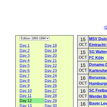
G
15
MSV Duis
OCT
Eintracht 
Day 1
Day 18
Day 2
Day 19
15
SG Watte
Day 3
Day 20
OCT
FC Köln
Day 4
Day 21
15
Dynamo 
Day 5
Day 22
OCT
Day 6
Day 23
Karlsruhe
Day 7
Day 24
16
Borussia
Day 8
Day 25
OCT
Hamburge
Day 9
Day 26
16
SC Freibu
Day 10
Day 27
Day 11
Day 28
OCT
Werder B
Day 12
Day 29
16
Bayer Le
Day 13
Day 30