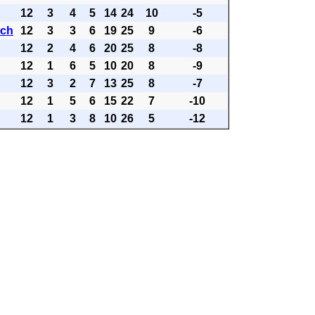
12
3
4
5
14
24
10
-5
ach
12
3
3
6
19
25
9
-6
12
2
4
6
20
25
8
-8
12
1
6
5
10
20
8
-9
12
3
2
7
13
25
8
-7
12
1
5
6
15
22
7
-10
12
1
3
8
10
26
5
-12