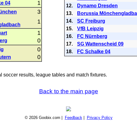
1
e 04
12.
Dynamo Dresden
3
ünchen
13.
Borussia Mönchengladb
1
14.
SC Freiburg
gladbach
15.
VfB Leipzig
1
art
16.
FC Nürnberg
0
erg
17.
SG Wattenscheid 09
0
ig
18.
FC Schalke 04
0
utern
al soccer results, league tables and match fixtures.
Back to the main page
© 2026 Goobix.com |
Feedback
|
Privacy Policy