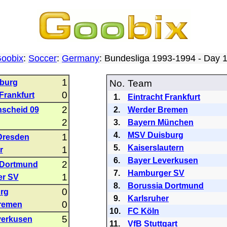
oobix
:
Soccer
:
Germany
: Bundesliga 1993-1994 - Day
1
burg
No.
Team
0
Frankfurt
1.
Eintracht Frankfurt
2
nscheid 09
2.
Werder Bremen
2
3.
Bayern München
4.
MSV Duisburg
1
Dresden
5.
Kaiserslautern
1
r
6.
Bayer Leverkusen
2
 Dortmund
7.
Hamburger SV
1
r SV
8.
Borussia Dortmund
0
rg
9.
Karlsruher
0
remen
10.
FC Köln
5
verkusen
11.
VfB Stuttgart