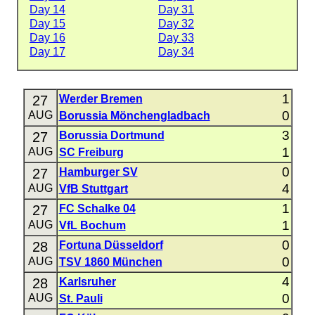
Day 14
Day 31
Day 15
Day 32
Day 16
Day 33
Day 17
Day 34
1
27
Werder Bremen
0
AUG
Borussia Mönchengladbach
3
27
Borussia Dortmund
1
AUG
SC Freiburg
0
27
Hamburger SV
4
AUG
VfB Stuttgart
1
27
FC Schalke 04
1
AUG
VfL Bochum
0
28
Fortuna Düsseldorf
0
AUG
TSV 1860 München
4
28
Karlsruher
0
AUG
St. Pauli