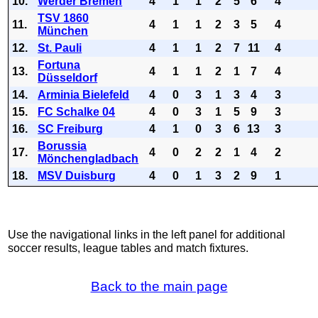
10.
Werder Bremen
4
1
1
2
5
6
4
TSV 1860
11.
4
1
1
2
3
5
4
München
12.
St. Pauli
4
1
1
2
7
11
4
Fortuna
13.
4
1
1
2
1
7
4
Düsseldorf
14.
Arminia Bielefeld
4
0
3
1
3
4
3
15.
FC Schalke 04
4
0
3
1
5
9
3
16.
SC Freiburg
4
1
0
3
6
13
3
Borussia
17.
4
0
2
2
1
4
2
Mönchengladbach
18.
MSV Duisburg
4
0
1
3
2
9
1
Use the navigational links in the left panel for additional
soccer results, league tables and match fixtures.
Back to the main page