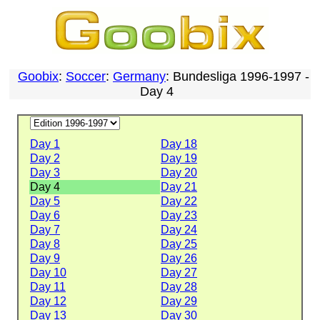
Goobix
:
Soccer
:
Germany
: Bundesliga 1996-1997 -
Day 4
Day 1
Day 18
Day 2
Day 19
Day 3
Day 20
Day 4
Day 21
Day 5
Day 22
Day 6
Day 23
Day 7
Day 24
Day 8
Day 25
Day 9
Day 26
Day 10
Day 27
Day 11
Day 28
Day 12
Day 29
Day 13
Day 30