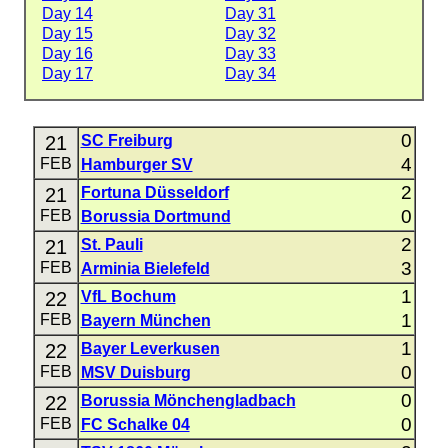
Day 14
Day 31
Day 15
Day 32
Day 16
Day 33
Day 17
Day 34
0
21
SC Freiburg
4
FEB
Hamburger SV
2
21
Fortuna Düsseldorf
0
FEB
Borussia Dortmund
2
21
St. Pauli
3
FEB
Arminia Bielefeld
1
22
VfL Bochum
1
FEB
Bayern München
1
22
Bayer Leverkusen
0
FEB
MSV Duisburg
0
22
Borussia Mönchengladbach
0
FEB
FC Schalke 04