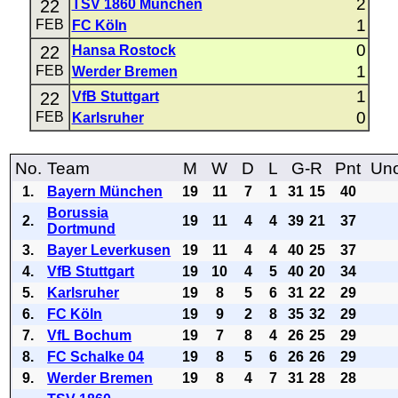
2
22
TSV 1860 München
1
FEB
FC Köln
0
22
Hansa Rostock
1
FEB
Werder Bremen
1
22
VfB Stuttgart
0
FEB
Karlsruher
No.
Team
M
W
D
L
G-R
Pnt
Uno
1.
Bayern München
19
11
7
1
31
15
40
Borussia
2.
19
11
4
4
39
21
37
Dortmund
3.
Bayer Leverkusen
19
11
4
4
40
25
37
4.
VfB Stuttgart
19
10
4
5
40
20
34
5.
Karlsruher
19
8
5
6
31
22
29
6.
FC Köln
19
9
2
8
35
32
29
7.
VfL Bochum
19
7
8
4
26
25
29
8.
FC Schalke 04
19
8
5
6
26
26
29
9.
Werder Bremen
19
8
4
7
31
28
28