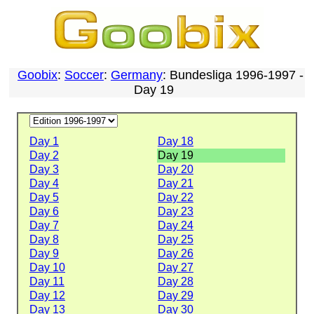
Goobix
:
Soccer
:
Germany
: Bundesliga 1996-1997 -
Day 19
Day 1
Day 18
Day 2
Day 19
Day 3
Day 20
Day 4
Day 21
Day 5
Day 22
Day 6
Day 23
Day 7
Day 24
Day 8
Day 25
Day 9
Day 26
Day 10
Day 27
Day 11
Day 28
Day 12
Day 29
Day 13
Day 30