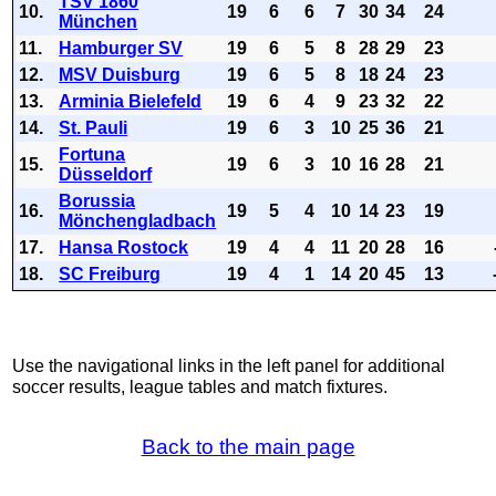
TSV 1860
10.
19
6
6
7
30
34
24
München
11.
Hamburger SV
19
6
5
8
28
29
23
12.
MSV Duisburg
19
6
5
8
18
24
23
13.
Arminia Bielefeld
19
6
4
9
23
32
22
14.
St. Pauli
19
6
3
10
25
36
21
Fortuna
15.
19
6
3
10
16
28
21
Düsseldorf
Borussia
16.
19
5
4
10
14
23
19
Mönchengladbach
17.
Hansa Rostock
19
4
4
11
20
28
16
18.
SC Freiburg
19
4
1
14
20
45
13
Use the navigational links in the left panel for additional
soccer results, league tables and match fixtures.
Back to the main page