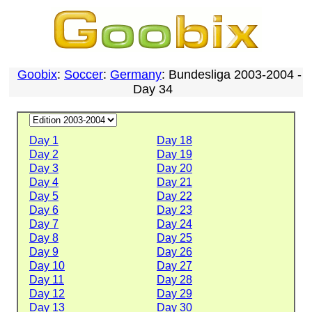
Goobix
:
Soccer
:
Germany
: Bundesliga 2003-2004 -
Day 34
Day 1
Day 18
Day 2
Day 19
Day 3
Day 20
Day 4
Day 21
Day 5
Day 22
Day 6
Day 23
Day 7
Day 24
Day 8
Day 25
Day 9
Day 26
Day 10
Day 27
Day 11
Day 28
Day 12
Day 29
Day 13
Day 30