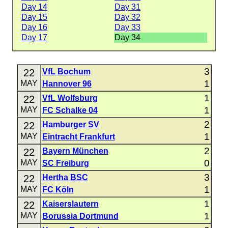
Day 14
Day 31
Day 15
Day 32
Day 16
Day 33
Day 17
Day 34
3
22
VfL Bochum
1
MAY
Hannover 96
1
22
VfL Wolfsburg
1
MAY
FC Schalke 04
2
22
Hamburger SV
1
MAY
Eintracht Frankfurt
2
22
Bayern München
0
MAY
SC Freiburg
3
22
Hertha BSC
1
MAY
FC Köln
1
22
Kaiserslautern
1
MAY
Borussia Dortmund