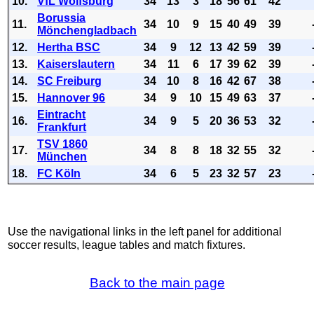
10.
VfL Wolfsburg
34
13
3
18
56
61
42
Borussia
11.
34
10
9
15
40
49
39
Mönchengladbach
12.
Hertha BSC
34
9
12
13
42
59
39
13.
Kaiserslautern
34
11
6
17
39
62
39
14.
SC Freiburg
34
10
8
16
42
67
38
15.
Hannover 96
34
9
10
15
49
63
37
Eintracht
16.
34
9
5
20
36
53
32
Frankfurt
TSV 1860
17.
34
8
8
18
32
55
32
München
18.
FC Köln
34
6
5
23
32
57
23
Use the navigational links in the left panel for additional
soccer results, league tables and match fixtures.
Back to the main page