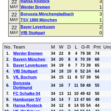
3
22
Hansa Rostock
1
MAY
Werder Bremen
3
22
Borussia Mönchengladbach
1
MAY
TSV 1860 München
2
22
Bayer Leverkusen
0
MAY
VfB Stuttgart
No.
Team
M
W
D
L
G-R
Pnt
Uno
1.
Werder Bremen
34
22
8
4
79
38
74
2.
Bayern München
34
20
8
6
70
39
68
3.
Bayer Leverkusen
34
19
8
7
73
39
65
4.
VfB Stuttgart
34
18
10
6
52
24
64
5.
VfL Bochum
34
15
11
8
57
39
56
Borussia
6.
34
16
7
11
59
48
55
Dortmund
7.
FC Schalke 04
34
13
11
10
49
42
50
8.
Hamburger SV
34
14
7
13
47
60
49
9.
Hansa Rostock
34
12
8
14
55
54
44