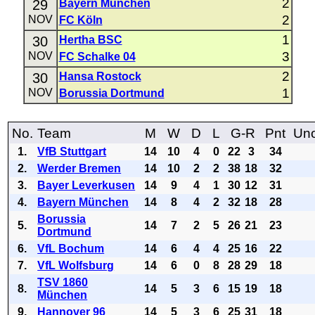
2
29
Bayern München
2
NOV
FC Köln
1
30
Hertha BSC
3
NOV
FC Schalke 04
2
30
Hansa Rostock
1
NOV
Borussia Dortmund
No.
Team
M
W
D
L
G-R
Pnt
Uno
1.
VfB Stuttgart
14
10
4
0
22
3
34
2.
Werder Bremen
14
10
2
2
38
18
32
3.
Bayer Leverkusen
14
9
4
1
30
12
31
4.
Bayern München
14
8
4
2
32
18
28
Borussia
5.
14
7
2
5
26
21
23
Dortmund
6.
VfL Bochum
14
6
4
4
25
16
22
7.
VfL Wolfsburg
14
6
0
8
28
29
18
TSV 1860
8.
14
5
3
6
15
19
18
München
9.
Hannover 96
14
5
3
6
25
31
18