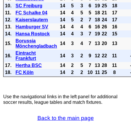
10.
SC Freiburg
14
5
3
6
19
25
18
11.
FC Schalke 04
14
4
5
5
18
21
17
12.
Kaiserslautern
14
5
2
7
18
24
17
13.
Hamburger SV
14
4
4
6
16
26
16
14.
Hansa Rostock
14
4
3
7
19
22
15
Borussia
15.
14
3
4
7
13
20
13
Mönchengladbach
Eintracht
16.
14
3
2
9
12
22
11
Frankfurt
17.
Hertha BSC
14
2
5
7
13
28
11
18.
FC Köln
14
2
2
10
11
25
8
Use the navigational links in the left panel for additional
soccer results, league tables and match fixtures.
Back to the main page