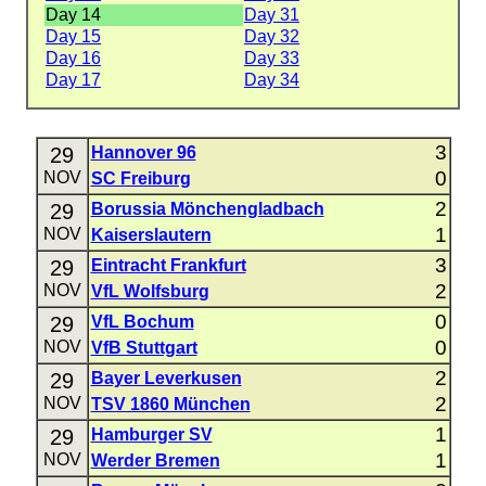
Day 14
Day 31
Day 15
Day 32
Day 16
Day 33
Day 17
Day 34
3
29
Hannover 96
0
NOV
SC Freiburg
2
29
Borussia Mönchengladbach
1
NOV
Kaiserslautern
3
29
Eintracht Frankfurt
2
NOV
VfL Wolfsburg
0
29
VfL Bochum
0
NOV
VfB Stuttgart
2
29
Bayer Leverkusen
2
NOV
TSV 1860 München
1
29
Hamburger SV
1
NOV
Werder Bremen