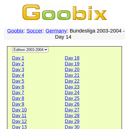
Goobix
:
Soccer
:
Germany
: Bundesliga 2003-2004 -
Day 14
Day 1
Day 18
Day 2
Day 19
Day 3
Day 20
Day 4
Day 21
Day 5
Day 22
Day 6
Day 23
Day 7
Day 24
Day 8
Day 25
Day 9
Day 26
Day 10
Day 27
Day 11
Day 28
Day 12
Day 29
Day 13
Day 30