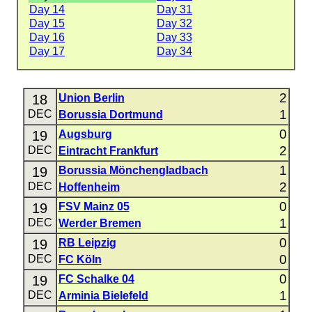
Day 14
Day 31
Day 15
Day 32
Day 16
Day 33
Day 17
Day 34
2
18
Union Berlin
1
DEC
Borussia Dortmund
0
19
Augsburg
2
DEC
Eintracht Frankfurt
1
19
Borussia Mönchengladbach
2
DEC
Hoffenheim
0
19
FSV Mainz 05
1
DEC
Werder Bremen
0
19
RB Leipzig
0
DEC
FC Köln
0
19
FC Schalke 04
1
DEC
Arminia Bielefeld