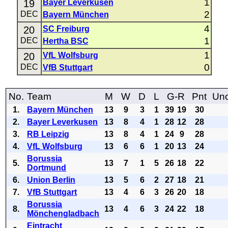
1
19
Bayer Leverkusen
2
DEC
Bayern München
4
20
SC Freiburg
1
DEC
Hertha BSC
1
20
VfL Wolfsburg
0
DEC
VfB Stuttgart
No.
Team
M
W
D
L
G-R
Pnt
Uno
1.
Bayern München
13
9
3
1
39
19
30
2.
Bayer Leverkusen
13
8
4
1
28
12
28
3.
RB Leipzig
13
8
4
1
24
9
28
4.
VfL Wolfsburg
13
6
6
1
20
13
24
Borussia
5.
13
7
1
5
26
18
22
Dortmund
6.
Union Berlin
13
5
6
2
27
18
21
7.
VfB Stuttgart
13
4
6
3
26
20
18
Borussia
8.
13
4
6
3
24
22
18
Mönchengladbach
Eintracht