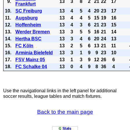
9.
13
3
8
2
21
22
17
Frankfurt
10.
SC Freiburg
13
4
5
4
20
23
17
11.
Augsburg
13
4
4
5
15
19
16
12.
Hoffenheim
13
4
3
6
21
23
15
13.
Werder Bremen
13
3
5
5
16
21
14
14.
Hertha BSC
13
3
4
6
20
24
13
15.
FC Köln
13
2
5
6
13
21
11
16.
Arminia Bielefeld
13
3
1
9
9
23
10
17.
FSV Mainz 05
13
1
3
9
12
26
6
18.
FC Schalke 04
13
0
4
9
8
36
4
Use the navigational links in the left panel for additional
soccer results, league tables and match fixtures.
Back to the main page