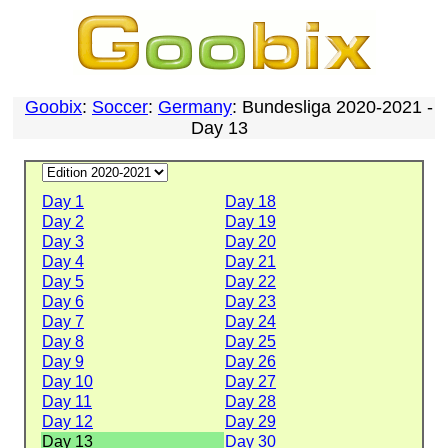
Goobix
:
Soccer
:
Germany
: Bundesliga 2020-2021 -
Day 13
Day 1
Day 18
Day 2
Day 19
Day 3
Day 20
Day 4
Day 21
Day 5
Day 22
Day 6
Day 23
Day 7
Day 24
Day 8
Day 25
Day 9
Day 26
Day 10
Day 27
Day 11
Day 28
Day 12
Day 29
Day 13
Day 30