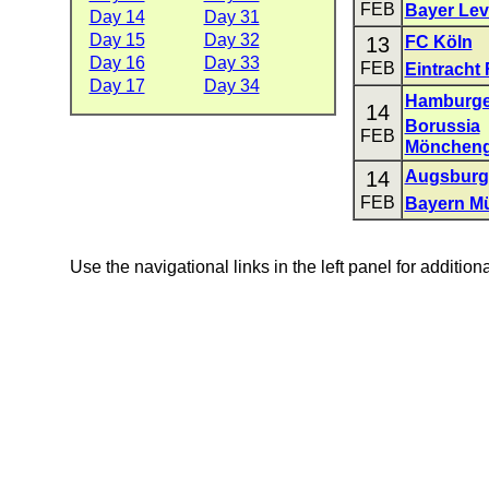
FEB
Bayer Le
Day 14
Day 31
Day 15
Day 32
13
FC Köln
Day 16
Day 33
FEB
Eintracht 
Day 17
Day 34
Hamburge
14
Borussia
FEB
Möncheng
14
Augsburg
FEB
Bayern M
Use the navigational links in the left panel for addition