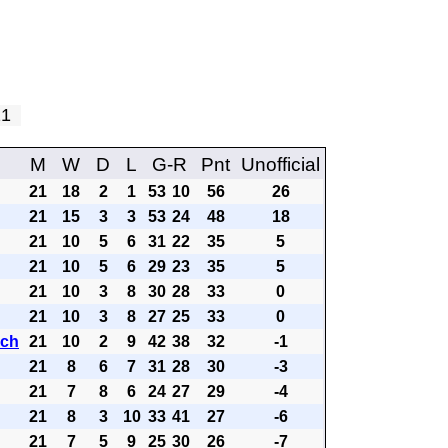
 21
M
W
D
L
G-R
Pnt
Unofficial
21
18
2
1
53
10
56
26
21
15
3
3
53
24
48
18
21
10
5
6
31
22
35
5
21
10
5
6
29
23
35
5
21
10
3
8
30
28
33
0
21
10
3
8
27
25
33
0
ach
21
10
2
9
42
38
32
-1
21
8
6
7
31
28
30
-3
21
7
8
6
24
27
29
-4
21
8
3
10
33
41
27
-6
21
7
5
9
25
30
26
-7