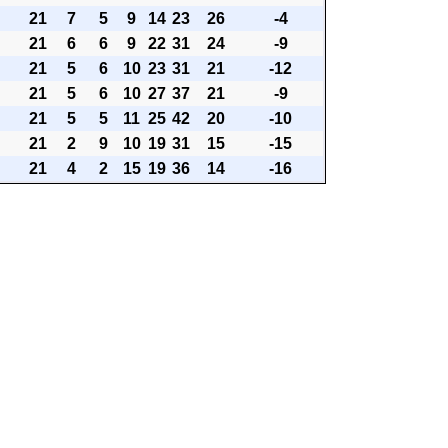
21
7
5
9
14
23
26
-4
21
6
6
9
22
31
24
-9
21
5
6
10
23
31
21
-12
21
5
6
10
27
37
21
-9
21
5
5
11
25
42
20
-10
21
2
9
10
19
31
15
-15
21
4
2
15
19
36
14
-16