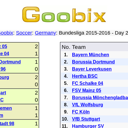
oobix
:
Soccer
:
Germany
: Bundesliga 2015-2016 - Day
2
 05
No.
Team
1
e 04
1.
Bayern München
1
 Dortmund
2.
Borussia Dortmund
0
 96
3.
Bayer Leverkusen
4.
Hertha BSC
2
burg
5.
FC Schalke 04
0
6.
FSV Mainz 05
2
art
7.
Borussia Mönchengladb
0
SC
8.
VfL Wolfsburg
1
remen
9.
FC Köln
1
im
10.
VfB Stuttgart
1
adt 98
11.
Hamburger SV