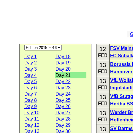
G
12
FSV Mainz
FEB
FC Schalk
Day 1
Day 18
Day 2
Day 19
13
Borussia
Day 3
Day 20
FEB
Hannover
Day 4
Day 21
13
VfL Wolfs
Day 5
Day 22
FEB
Day 6
Day 23
Ingolstadt
Day 7
Day 24
13
VfB Stuttg
Day 8
Day 25
FEB
Hertha B
Day 9
Day 26
13
Werder B
Day 10
Day 27
Day 11
Day 28
FEB
Hoffenhe
Day 12
Day 29
13
SV Darmst
Day 13
Day 30