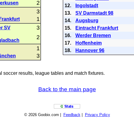
2
verkusen
12.
Ingolstadt
3
13.
SV Darmstadt 98
1
Frankfurt
14.
Augsburg
3
r SV
15.
Eintracht Frankfurt
16.
Werder Bremen
2
ladbach
17.
Hoffenheim
1
18.
Hannover 96
3
ünchen
al soccer results, league tables and match fixtures.
Back to the main page
© 2026 Goobix.com |
Feedback
|
Privacy Policy