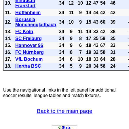
Eintracht
10.
34
12
10
12
47
54
46
Frankfurt
11.
Hoffenheim
34
11
9
14
44
42
42
Borussia
12.
34
10
9
15
43
60
39
Mönchengladbach
13.
FC Köln
34
9
11
14
33
42
38
14.
SC Freiburg
34
9
8
17
35
59
35
15.
Hannover 96
34
9
6
19
43
67
33
16.
FC Nürnberg
34
8
7
19
32
58
31
17.
VfL Bochum
34
6
10
18
33
64
28
18.
Hertha BSC
34
5
9
20
34
56
24
Use the navigational links in the left panel for additional
soccer results, league tables and match fixtures.
Back to the main page