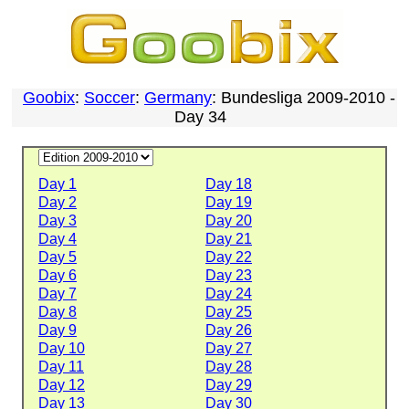
Goobix
:
Soccer
:
Germany
: Bundesliga 2009-2010 -
Day 34
Day 1
Day 18
Day 2
Day 19
Day 3
Day 20
Day 4
Day 21
Day 5
Day 22
Day 6
Day 23
Day 7
Day 24
Day 8
Day 25
Day 9
Day 26
Day 10
Day 27
Day 11
Day 28
Day 12
Day 29
Day 13
Day 30