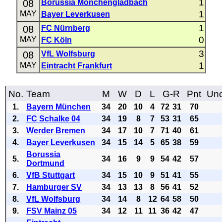
1
08
Borussia Mönchengladbach
1
MAY
Bayer Leverkusen
1
08
FC Nürnberg
0
MAY
FC Köln
3
08
VfL Wolfsburg
1
MAY
Eintracht Frankfurt
No.
Team
M
W
D
L
G-R
Pnt
Uno
1.
Bayern München
34
20
10
4
72
31
70
2.
FC Schalke 04
34
19
8
7
53
31
65
3.
Werder Bremen
34
17
10
7
71
40
61
4.
Bayer Leverkusen
34
15
14
5
65
38
59
Borussia
5.
34
16
9
9
54
42
57
Dortmund
6.
VfB Stuttgart
34
15
10
9
51
41
55
7.
Hamburger SV
34
13
13
8
56
41
52
8.
VfL Wolfsburg
34
14
8
12
64
58
50
9.
FSV Mainz 05
34
12
11
11
36
42
47