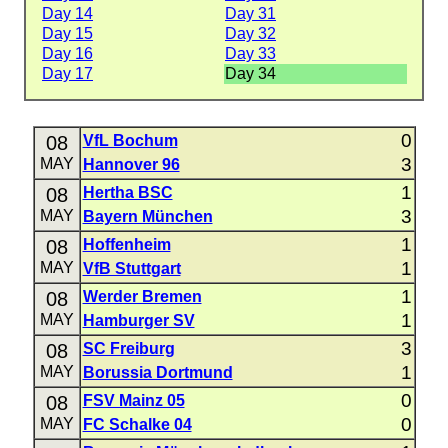
Day 14
Day 31
Day 15
Day 32
Day 16
Day 33
Day 17
Day 34
0
08
VfL Bochum
3
MAY
Hannover 96
1
08
Hertha BSC
3
MAY
Bayern München
1
08
Hoffenheim
1
MAY
VfB Stuttgart
1
08
Werder Bremen
1
MAY
Hamburger SV
3
08
SC Freiburg
1
MAY
Borussia Dortmund
0
08
FSV Mainz 05
0
MAY
FC Schalke 04