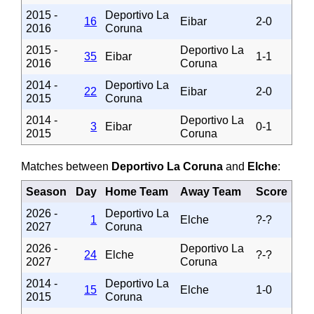
2015 -
Deportivo La
16
Eibar
2-0
2016
Coruna
2015 -
Deportivo La
35
Eibar
1-1
2016
Coruna
2014 -
Deportivo La
22
Eibar
2-0
2015
Coruna
2014 -
Deportivo La
3
Eibar
0-1
2015
Coruna
Matches between
Deportivo La Coruna
and
Elche
:
Season
Day
Home Team
Away Team
Score
2026 -
Deportivo La
1
Elche
?-?
2027
Coruna
2026 -
Deportivo La
24
Elche
?-?
2027
Coruna
2014 -
Deportivo La
15
Elche
1-0
2015
Coruna