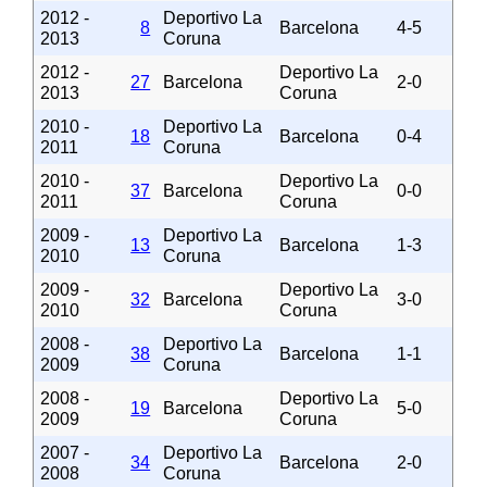
2012 -
Deportivo La
8
Barcelona
4-5
2013
Coruna
2012 -
Deportivo La
27
Barcelona
2-0
2013
Coruna
2010 -
Deportivo La
18
Barcelona
0-4
2011
Coruna
2010 -
Deportivo La
37
Barcelona
0-0
2011
Coruna
2009 -
Deportivo La
13
Barcelona
1-3
2010
Coruna
2009 -
Deportivo La
32
Barcelona
3-0
2010
Coruna
2008 -
Deportivo La
38
Barcelona
1-1
2009
Coruna
2008 -
Deportivo La
19
Barcelona
5-0
2009
Coruna
2007 -
Deportivo La
34
Barcelona
2-0
2008
Coruna