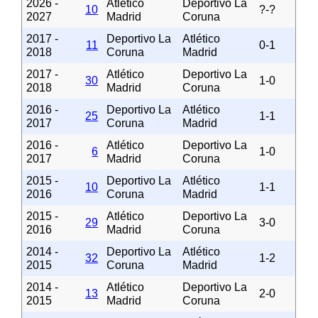
2026 -
Atlético
Deportivo La
10
?-?
2027
Madrid
Coruna
2017 -
Deportivo La
Atlético
11
0-1
2018
Coruna
Madrid
2017 -
Atlético
Deportivo La
30
1-0
2018
Madrid
Coruna
2016 -
Deportivo La
Atlético
25
1-1
2017
Coruna
Madrid
2016 -
Atlético
Deportivo La
6
1-0
2017
Madrid
Coruna
2015 -
Deportivo La
Atlético
10
1-1
2016
Coruna
Madrid
2015 -
Atlético
Deportivo La
29
3-0
2016
Madrid
Coruna
2014 -
Deportivo La
Atlético
32
1-2
2015
Coruna
Madrid
2014 -
Atlético
Deportivo La
13
2-0
2015
Madrid
Coruna