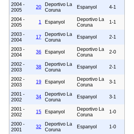
2004 -
Deportivo La
20
Espanyol
4-1
2005
Coruna
2004 -
Deportivo La
1
Espanyol
1-1
2005
Coruna
2003 -
Deportivo La
17
Espanyol
2-1
2004
Coruna
2003 -
Deportivo La
36
Espanyol
2-0
2004
Coruna
2002 -
Deportivo La
38
Espanyol
2-1
2003
Coruna
2002 -
Deportivo La
19
Espanyol
3-1
2003
Coruna
2001 -
Deportivo La
34
Espanyol
3-1
2002
Coruna
2001 -
Deportivo La
15
Espanyol
1-0
2002
Coruna
2000 -
Deportivo La
32
Espanyol
1-0
2001
Coruna