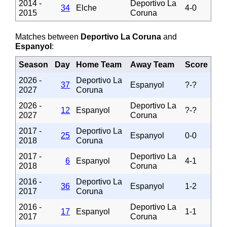
2014 -
Deportivo La
34
Elche
4-0
2015
Coruna
Matches between
Deportivo La Coruna
and
Espanyol
:
Season
Day
Home Team
Away Team
Score
2026 -
Deportivo La
37
Espanyol
?-?
2027
Coruna
2026 -
Deportivo La
12
Espanyol
?-?
2027
Coruna
2017 -
Deportivo La
25
Espanyol
0-0
2018
Coruna
2017 -
Deportivo La
6
Espanyol
4-1
2018
Coruna
2016 -
Deportivo La
36
Espanyol
1-2
2017
Coruna
2016 -
Deportivo La
17
Espanyol
1-1
2017
Coruna