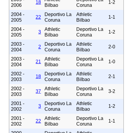
18
1-2
2006
Bilbao
Coruna
2004 -
Deportivo La
Athletic
22
1-1
2005
Coruna
Bilbao
2004 -
Athletic
Deportivo La
3
1-2
2005
Bilbao
Coruna
2003 -
Deportivo La
Athletic
2
2-0
2004
Coruna
Bilbao
2003 -
Athletic
Deportivo La
21
1-0
2004
Bilbao
Coruna
2002 -
Deportivo La
Athletic
18
2-1
2003
Coruna
Bilbao
2002 -
Athletic
Deportivo La
37
3-2
2003
Bilbao
Coruna
2001 -
Deportivo La
Athletic
3
1-2
2002
Coruna
Bilbao
2001 -
Athletic
Deportivo La
22
1-1
2002
Bilbao
Coruna