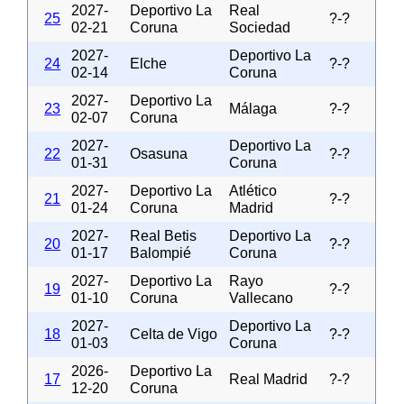
2027-
Deportivo La
Real
25
?-?
02-21
Coruna
Sociedad
2027-
Deportivo La
24
Elche
?-?
02-14
Coruna
2027-
Deportivo La
23
Málaga
?-?
02-07
Coruna
2027-
Deportivo La
22
Osasuna
?-?
01-31
Coruna
2027-
Deportivo La
Atlético
21
?-?
01-24
Coruna
Madrid
2027-
Real Betis
Deportivo La
20
?-?
01-17
Balompié
Coruna
2027-
Deportivo La
Rayo
19
?-?
01-10
Coruna
Vallecano
2027-
Deportivo La
18
Celta de Vigo
?-?
01-03
Coruna
2026-
Deportivo La
17
Real Madrid
?-?
12-20
Coruna