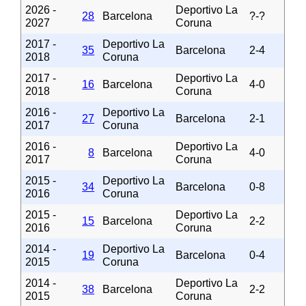
2026 -
Deportivo La
28
Barcelona
?-?
2027
Coruna
2017 -
Deportivo La
35
Barcelona
2-4
2018
Coruna
2017 -
Deportivo La
16
Barcelona
4-0
2018
Coruna
2016 -
Deportivo La
27
Barcelona
2-1
2017
Coruna
2016 -
Deportivo La
8
Barcelona
4-0
2017
Coruna
2015 -
Deportivo La
34
Barcelona
0-8
2016
Coruna
2015 -
Deportivo La
15
Barcelona
2-2
2016
Coruna
2014 -
Deportivo La
19
Barcelona
0-4
2015
Coruna
2014 -
Deportivo La
38
Barcelona
2-2
2015
Coruna