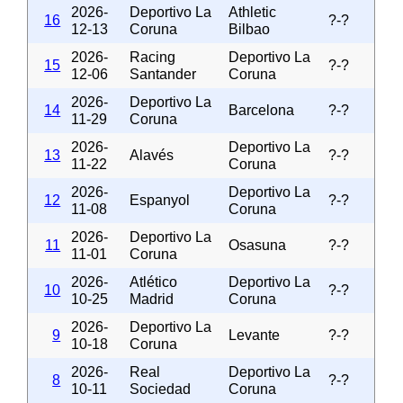
2026-
Deportivo La
Athletic
16
?-?
12-13
Coruna
Bilbao
2026-
Racing
Deportivo La
15
?-?
12-06
Santander
Coruna
2026-
Deportivo La
14
Barcelona
?-?
11-29
Coruna
2026-
Deportivo La
13
Alavés
?-?
11-22
Coruna
2026-
Deportivo La
12
Espanyol
?-?
11-08
Coruna
2026-
Deportivo La
11
Osasuna
?-?
11-01
Coruna
2026-
Atlético
Deportivo La
10
?-?
10-25
Madrid
Coruna
2026-
Deportivo La
9
Levante
?-?
10-18
Coruna
2026-
Real
Deportivo La
8
?-?
10-11
Sociedad
Coruna