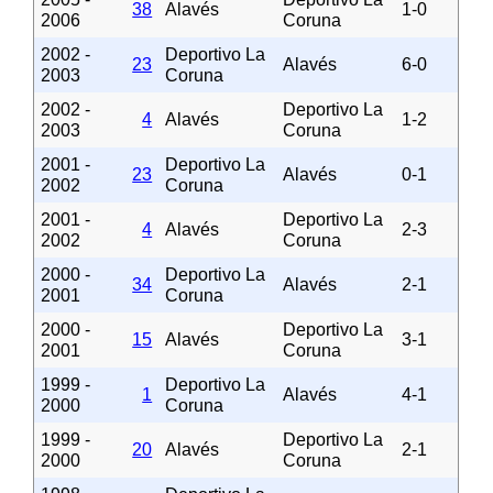
38
Alavés
1-0
2006
Coruna
2002 -
Deportivo La
23
Alavés
6-0
2003
Coruna
2002 -
Deportivo La
4
Alavés
1-2
2003
Coruna
2001 -
Deportivo La
23
Alavés
0-1
2002
Coruna
2001 -
Deportivo La
4
Alavés
2-3
2002
Coruna
2000 -
Deportivo La
34
Alavés
2-1
2001
Coruna
2000 -
Deportivo La
15
Alavés
3-1
2001
Coruna
1999 -
Deportivo La
1
Alavés
4-1
2000
Coruna
1999 -
Deportivo La
20
Alavés
2-1
2000
Coruna