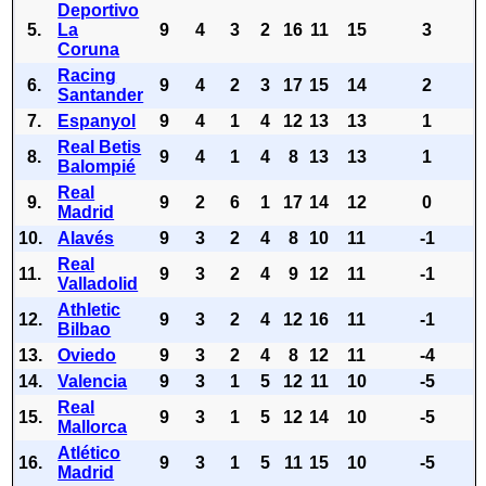
Deportivo
5.
La
9
4
3
2
16
11
15
3
Coruna
Racing
6.
9
4
2
3
17
15
14
2
Santander
7.
Espanyol
9
4
1
4
12
13
13
1
Real Betis
8.
9
4
1
4
8
13
13
1
Balompié
Real
9.
9
2
6
1
17
14
12
0
Madrid
10.
Alavés
9
3
2
4
8
10
11
-1
Real
11.
9
3
2
4
9
12
11
-1
Valladolid
Athletic
12.
9
3
2
4
12
16
11
-1
Bilbao
13.
Oviedo
9
3
2
4
8
12
11
-4
14.
Valencia
9
3
1
5
12
11
10
-5
Real
15.
9
3
1
5
12
14
10
-5
Mallorca
Atlético
16.
9
3
1
5
11
15
10
-5
Madrid