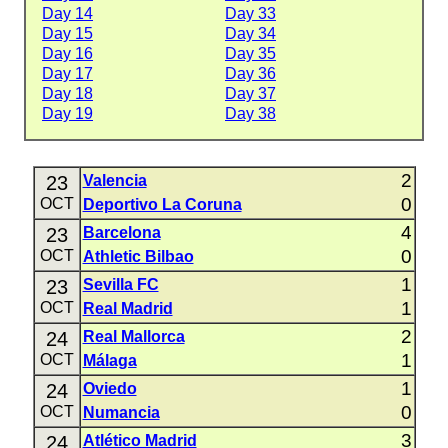
Day 14
Day 33
Day 15
Day 34
Day 16
Day 35
Day 17
Day 36
Day 18
Day 37
Day 19
Day 38
2
23
Valencia
0
OCT
Deportivo La Coruna
4
23
Barcelona
0
OCT
Athletic Bilbao
1
23
Sevilla FC
1
OCT
Real Madrid
2
24
Real Mallorca
1
OCT
Málaga
1
24
Oviedo
0
OCT
Numancia
3
24
Atlético Madrid