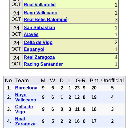
1
OCT
Real Valladolid
1
24
Rayo Vallecano
3
OCT
Real Betis Balompié
1
24
San Sebastian
1
OCT
Alavés
2
24
Celta de Vigo
1
OCT
Espanyol
4
24
Real Zaragoza
1
OCT
Racing Santander
No.
Team
M
W
D
L
G-R
Pnt
Unofficial
1.
Barcelona
9
6
2
1
23
9
20
5
Rayo
2.
9
6
1
2
12
8
19
4
Vallecano
Celta de
3.
9
6
0
3
11
9
18
3
Vigo
Real
4.
9
5
2
2
16
6
17
2
Zaragoza