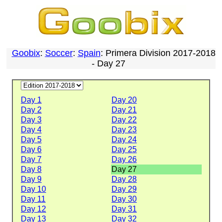
Goobix
:
Soccer
:
Spain
: Primera Division 2017-2018
- Day 27
Day 1
Day 20
Day 2
Day 21
Day 3
Day 22
Day 4
Day 23
Day 5
Day 24
Day 6
Day 25
Day 7
Day 26
Day 8
Day 27
Day 9
Day 28
Day 10
Day 29
Day 11
Day 30
Day 12
Day 31
Day 13
Day 32