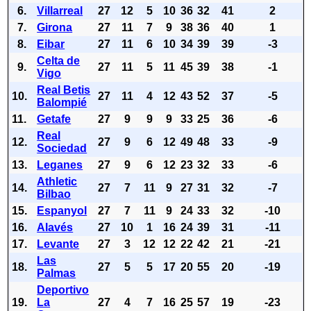
6.
Villarreal
27
12
5
10
36
32
41
2
7.
Girona
27
11
7
9
38
36
40
1
8.
Eibar
27
11
6
10
34
39
39
-3
Celta de
9.
27
11
5
11
45
39
38
-1
Vigo
Real Betis
10.
27
11
4
12
43
52
37
-5
Balompié
11.
Getafe
27
9
9
9
33
25
36
-6
Real
12.
27
9
6
12
49
48
33
-9
Sociedad
13.
Leganes
27
9
6
12
23
32
33
-6
Athletic
14.
27
7
11
9
27
31
32
-7
Bilbao
15.
Espanyol
27
7
11
9
24
33
32
-10
16.
Alavés
27
10
1
16
24
39
31
-11
17.
Levante
27
3
12
12
22
42
21
-21
Las
18.
27
5
5
17
20
55
20
-19
Palmas
Deportivo
19.
La
27
4
7
16
25
57
19
-23