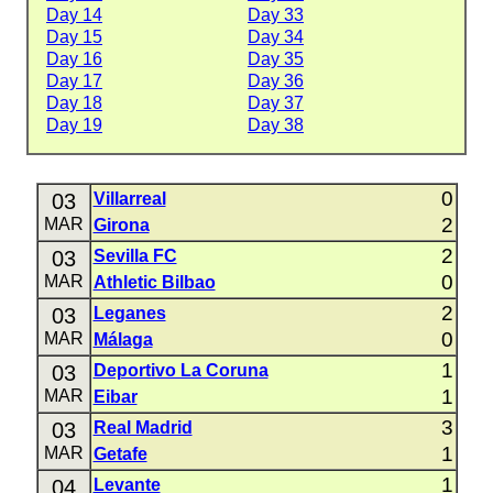
Day 14
Day 33
Day 15
Day 34
Day 16
Day 35
Day 17
Day 36
Day 18
Day 37
Day 19
Day 38
0
03
Villarreal
2
MAR
Girona
2
03
Sevilla FC
0
MAR
Athletic Bilbao
2
03
Leganes
0
MAR
Málaga
1
03
Deportivo La Coruna
1
MAR
Eibar
3
03
Real Madrid
1
MAR
Getafe
1
04
Levante