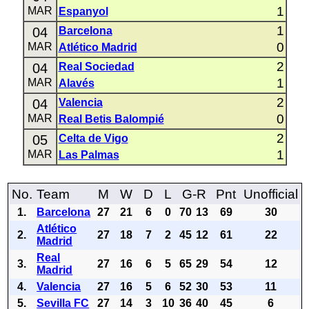
1
MAR
Espanyol
1
04
Barcelona
0
MAR
Atlético Madrid
2
04
Real Sociedad
1
MAR
Alavés
2
04
Valencia
0
MAR
Real Betis Balompié
2
05
Celta de Vigo
1
MAR
Las Palmas
No.
Team
M
W
D
L
G-R
Pnt
Unofficial
1.
Barcelona
27
21
6
0
70
13
69
30
Atlético
2.
27
18
7
2
45
12
61
22
Madrid
Real
3.
27
16
6
5
65
29
54
12
Madrid
4.
Valencia
27
16
5
6
52
30
53
11
5.
Sevilla FC
27
14
3
10
36
40
45
6