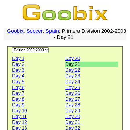
Goobix
:
Soccer
:
Spain
: Primera Division 2002-2003
- Day 21
Day 1
Day 20
Day 2
Day 21
Day 3
Day 22
Day 4
Day 23
Day 5
Day 24
Day 6
Day 25
Day 7
Day 26
Day 8
Day 27
Day 9
Day 28
Day 10
Day 29
Day 11
Day 30
Day 12
Day 31
Day 13
Day 32