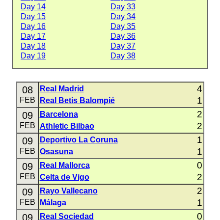
Day 14
Day 33
Day 15
Day 34
Day 16
Day 35
Day 17
Day 36
Day 18
Day 37
Day 19
Day 38
4
08
Real Madrid
1
FEB
Real Betis Balompié
2
09
Barcelona
2
FEB
Athletic Bilbao
1
09
Deportivo La Coruna
1
FEB
Osasuna
0
09
Real Mallorca
2
FEB
Celta de Vigo
2
09
Rayo Vallecano
1
FEB
Málaga
0
09
Real Sociedad