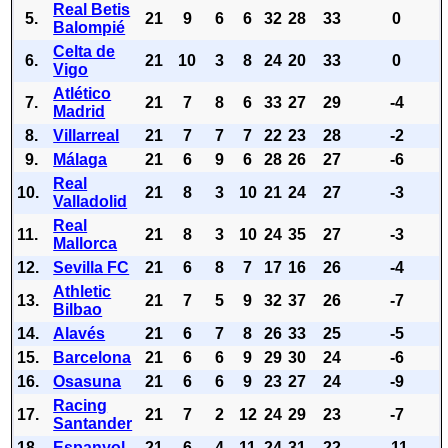
Real Betis
5.
21
9
6
6
32
28
33
0
Balompié
Celta de
6.
21
10
3
8
24
20
33
0
Vigo
Atlético
7.
21
7
8
6
33
27
29
-4
Madrid
8.
Villarreal
21
7
7
7
22
23
28
-2
9.
Málaga
21
6
9
6
28
26
27
-6
Real
10.
21
8
3
10
21
24
27
-3
Valladolid
Real
11.
21
8
3
10
24
35
27
-3
Mallorca
12.
Sevilla FC
21
6
8
7
17
16
26
-4
Athletic
13.
21
7
5
9
32
37
26
-7
Bilbao
14.
Alavés
21
6
7
8
26
33
25
-5
15.
Barcelona
21
6
6
9
29
30
24
-6
16.
Osasuna
21
6
6
9
23
27
24
-9
Racing
17.
21
7
2
12
24
29
23
-7
Santander
18.
Espanyol
21
6
4
11
24
31
22
-11