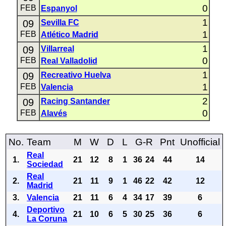
0
FEB
Espanyol
1
09
Sevilla FC
1
FEB
Atlético Madrid
1
09
Villarreal
0
FEB
Real Valladolid
1
09
Recreativo Huelva
1
FEB
Valencia
2
09
Racing Santander
0
FEB
Alavés
No.
Team
M
W
D
L
G-R
Pnt
Unofficial
Real
1.
21
12
8
1
36
24
44
14
Sociedad
Real
2.
21
11
9
1
46
22
42
12
Madrid
3.
Valencia
21
11
6
4
34
17
39
6
Deportivo
4.
21
10
6
5
30
25
36
6
La Coruna