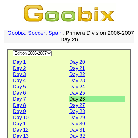
Goobix
:
Soccer
:
Spain
: Primera Division 2006-2007
- Day 26
Day 1
Day 20
Day 2
Day 21
Day 3
Day 22
Day 4
Day 23
Day 5
Day 24
Day 6
Day 25
Day 7
Day 26
Day 8
Day 27
Day 9
Day 28
Day 10
Day 29
Day 11
Day 30
Day 12
Day 31
Day 13
Day 32