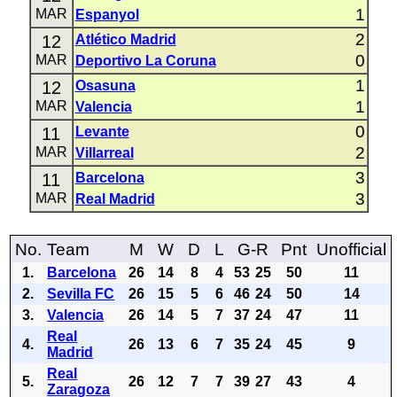
1
MAR
Espanyol
2
12
Atlético Madrid
0
MAR
Deportivo La Coruna
1
12
Osasuna
1
MAR
Valencia
0
11
Levante
2
MAR
Villarreal
3
11
Barcelona
3
MAR
Real Madrid
No.
Team
M
W
D
L
G-R
Pnt
Unofficial
1.
Barcelona
26
14
8
4
53
25
50
11
2.
Sevilla FC
26
15
5
6
46
24
50
14
3.
Valencia
26
14
5
7
37
24
47
11
Real
4.
26
13
6
7
35
24
45
9
Madrid
Real
5.
26
12
7
7
39
27
43
4
Zaragoza