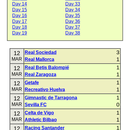
Day 14
Day 33
Day 15
Day 34
Day 16
Day 35
Day 17
Day 36
Day 18
Day 37
Day 19
Day 38
3
12
Real Sociedad
1
MAR
Real Mallorca
1
12
Real Betis Balompié
1
MAR
Real Zaragoza
1
12
Getafe
1
MAR
Recreativo Huelva
1
12
Gimnastic de Tarragona
0
MAR
Sevilla FC
1
12
Celta de Vigo
1
MAR
Athletic Bilbao
1
12
Racing Santander