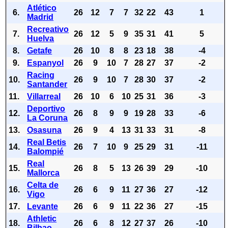
Atlético
6.
26
12
7
7
32
22
43
1
Madrid
Recreativo
7.
26
12
5
9
35
31
41
5
Huelva
8.
Getafe
26
10
8
8
23
18
38
-4
9.
Espanyol
26
9
10
7
28
27
37
-2
Racing
10.
26
9
10
7
28
30
37
-2
Santander
11.
Villarreal
26
10
6
10
25
31
36
-3
Deportivo
12.
26
8
9
9
19
28
33
-6
La Coruna
13.
Osasuna
26
9
4
13
31
33
31
-8
Real Betis
14.
26
7
10
9
25
29
31
-11
Balompié
Real
15.
26
8
5
13
26
39
29
-10
Mallorca
Celta de
16.
26
6
9
11
27
36
27
-12
Vigo
17.
Levante
26
6
9
11
22
36
27
-15
Athletic
18.
26
6
8
12
27
37
26
-10
Bilbao