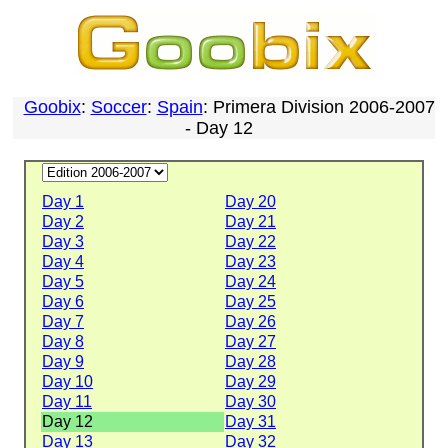
Goobix
:
Soccer
:
Spain
: Primera Division 2006-2007
- Day 12
Day 1
Day 20
Day 2
Day 21
Day 3
Day 22
Day 4
Day 23
Day 5
Day 24
Day 6
Day 25
Day 7
Day 26
Day 8
Day 27
Day 9
Day 28
Day 10
Day 29
Day 11
Day 30
Day 12
Day 31
Day 13
Day 32