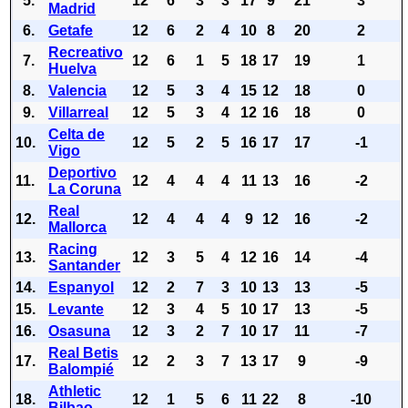
5.
12
6
3
3
17
9
21
3
Madrid
6.
Getafe
12
6
2
4
10
8
20
2
Recreativo
7.
12
6
1
5
18
17
19
1
Huelva
8.
Valencia
12
5
3
4
15
12
18
0
9.
Villarreal
12
5
3
4
12
16
18
0
Celta de
10.
12
5
2
5
16
17
17
-1
Vigo
Deportivo
11.
12
4
4
4
11
13
16
-2
La Coruna
Real
12.
12
4
4
4
9
12
16
-2
Mallorca
Racing
13.
12
3
5
4
12
16
14
-4
Santander
14.
Espanyol
12
2
7
3
10
13
13
-5
15.
Levante
12
3
4
5
10
17
13
-5
16.
Osasuna
12
3
2
7
10
17
11
-7
Real Betis
17.
12
2
3
7
13
17
9
-9
Balompié
Athletic
18.
12
1
5
6
11
22
8
-10
Bilbao