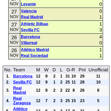
0
NOV
Levante
0
27
Valencia
1
NOV
Real Madrid
1
27
Athletic Bilbao
3
NOV
Sevilla FC
4
26
Barcelona
0
NOV
Villarreal
1
26
Atlético Madrid
1
NOV
Real Sociedad
No.
Team
M
W
D
L
G-R
Pnt
Unofficial
1.
Barcelona
12
9
2
1
31
10
29
11
2.
Sevilla FC
12
9
1
2
25
11
28
10
Real
3.
12
8
2
2
22
8
26
8
Madrid
Real
4.
12
7
2
3
25
15
23
5
Zaragoza
Atlético