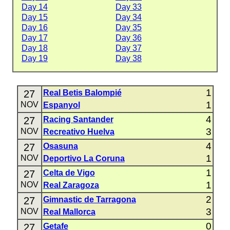
Day 14
Day 33
Day 15
Day 34
Day 16
Day 35
Day 17
Day 36
Day 18
Day 37
Day 19
Day 38
1
27
Real Betis Balompié
1
NOV
Espanyol
4
27
Racing Santander
3
NOV
Recreativo Huelva
4
27
Osasuna
1
NOV
Deportivo La Coruna
1
27
Celta de Vigo
1
NOV
Real Zaragoza
2
27
Gimnastic de Tarragona
3
NOV
Real Mallorca
0
27
Getafe