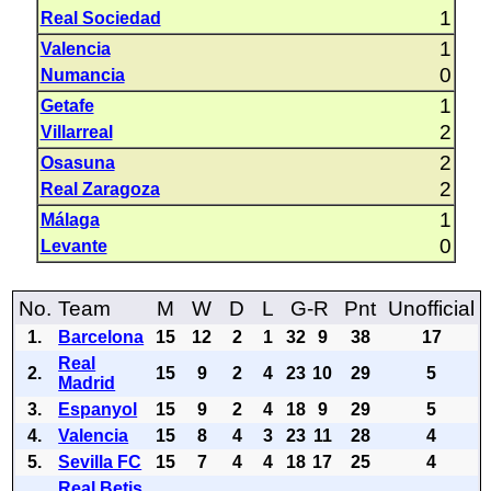
1
Real Sociedad
1
Valencia
0
Numancia
1
Getafe
2
Villarreal
2
Osasuna
2
Real Zaragoza
1
Málaga
0
Levante
No.
Team
M
W
D
L
G-R
Pnt
Unofficial
1.
Barcelona
15
12
2
1
32
9
38
17
Real
2.
15
9
2
4
23
10
29
5
Madrid
3.
Espanyol
15
9
2
4
18
9
29
5
4.
Valencia
15
8
4
3
23
11
28
4
5.
Sevilla FC
15
7
4
4
18
17
25
4
Real Betis