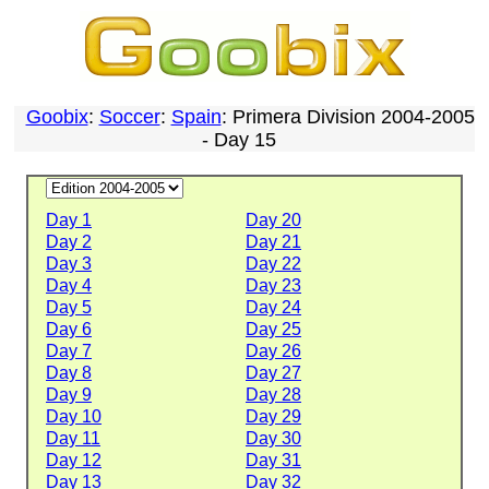
Goobix
:
Soccer
:
Spain
: Primera Division 2004-2005
- Day 15
Day 1
Day 20
Day 2
Day 21
Day 3
Day 22
Day 4
Day 23
Day 5
Day 24
Day 6
Day 25
Day 7
Day 26
Day 8
Day 27
Day 9
Day 28
Day 10
Day 29
Day 11
Day 30
Day 12
Day 31
Day 13
Day 32