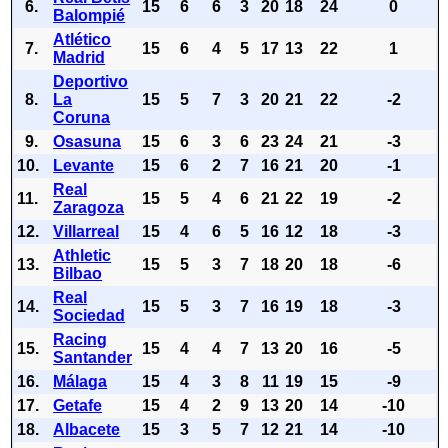
6.
15
6
6
3
20
18
24
0
Balompié
Atlético
7.
15
6
4
5
17
13
22
1
Madrid
Deportivo
8.
La
15
5
7
3
20
21
22
-2
Coruna
9.
Osasuna
15
6
3
6
23
24
21
-3
10.
Levante
15
6
2
7
16
21
20
-1
Real
11.
15
5
4
6
21
22
19
-2
Zaragoza
12.
Villarreal
15
4
6
5
16
12
18
-3
Athletic
13.
15
5
3
7
18
20
18
-6
Bilbao
Real
14.
15
5
3
7
16
19
18
-3
Sociedad
Racing
15.
15
4
4
7
13
20
16
-5
Santander
16.
Málaga
15
4
3
8
11
19
15
-9
17.
Getafe
15
4
2
9
13
20
14
-10
18.
Albacete
15
3
5
7
12
21
14
-10