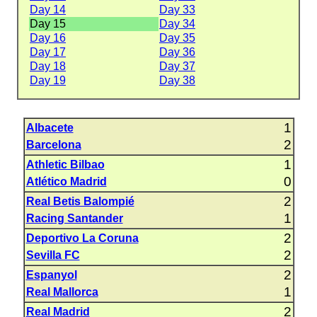
Day 14
Day 33
Day 15
Day 34
Day 16
Day 35
Day 17
Day 36
Day 18
Day 37
Day 19
Day 38
1
Albacete
2
Barcelona
1
Athletic Bilbao
0
Atlético Madrid
2
Real Betis Balompié
1
Racing Santander
2
Deportivo La Coruna
2
Sevilla FC
2
Espanyol
1
Real Mallorca
2
Real Madrid