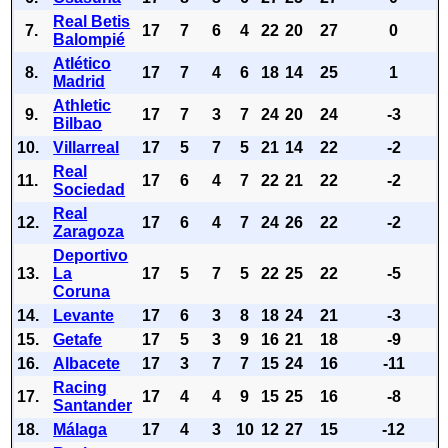
Real Betis
7.
17
7
6
4
22
20
27
0
Balompié
Atlético
8.
17
7
4
6
18
14
25
1
Madrid
Athletic
9.
17
7
3
7
24
20
24
-3
Bilbao
10.
Villarreal
17
5
7
5
21
14
22
-2
Real
11.
17
6
4
7
22
21
22
-2
Sociedad
Real
12.
17
6
4
7
24
26
22
-2
Zaragoza
Deportivo
13.
La
17
5
7
5
22
25
22
-5
Coruna
14.
Levante
17
6
3
8
18
24
21
-3
15.
Getafe
17
5
3
9
16
21
18
-9
16.
Albacete
17
3
7
7
15
24
16
-11
Racing
17.
17
4
4
9
15
25
16
-8
Santander
18.
Málaga
17
4
3
10
12
27
15
-12