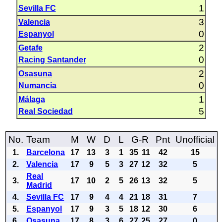
1
Sevilla FC
3
Valencia
0
Espanyol
2
Getafe
0
Racing Santander
2
Osasuna
0
Numancia
1
Málaga
5
Real Sociedad
No.
Team
M
W
D
L
G-R
Pnt
Unofficial
1.
Barcelona
17
13
3
1
35
11
42
15
2.
Valencia
17
9
5
3
27
12
32
5
Real
3.
17
10
2
5
26
13
32
5
Madrid
4.
Sevilla FC
17
9
4
4
21
18
31
7
5.
Espanyol
17
9
3
5
18
12
30
6
6.
Osasuna
17
8
3
6
27
25
27
0