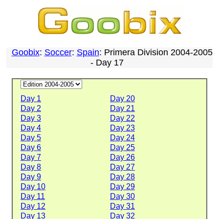
Goobix
:
Soccer
:
Spain
: Primera Division 2004-2005
- Day 17
Day 1
Day 20
Day 2
Day 21
Day 3
Day 22
Day 4
Day 23
Day 5
Day 24
Day 6
Day 25
Day 7
Day 26
Day 8
Day 27
Day 9
Day 28
Day 10
Day 29
Day 11
Day 30
Day 12
Day 31
Day 13
Day 32