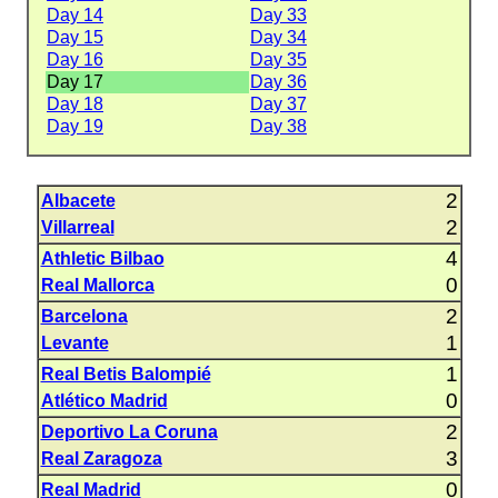
Day 14
Day 33
Day 15
Day 34
Day 16
Day 35
Day 17
Day 36
Day 18
Day 37
Day 19
Day 38
2
Albacete
2
Villarreal
4
Athletic Bilbao
0
Real Mallorca
2
Barcelona
1
Levante
1
Real Betis Balompié
0
Atlético Madrid
2
Deportivo La Coruna
3
Real Zaragoza
0
Real Madrid