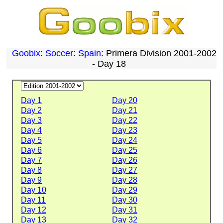
Goobix
:
Soccer
:
Spain
: Primera Division 2001-2002
- Day 18
Day 1
Day 20
Day 2
Day 21
Day 3
Day 22
Day 4
Day 23
Day 5
Day 24
Day 6
Day 25
Day 7
Day 26
Day 8
Day 27
Day 9
Day 28
Day 10
Day 29
Day 11
Day 30
Day 12
Day 31
Day 13
Day 32