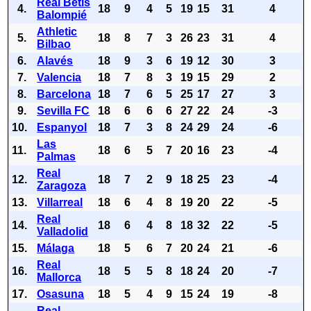
Real Betis
4.
18
9
4
5
19
15
31
4
Balompié
Athletic
5.
18
8
7
3
26
23
31
4
Bilbao
6.
Alavés
18
9
3
6
19
12
30
3
7.
Valencia
18
7
8
3
19
15
29
2
8.
Barcelona
18
7
6
5
25
17
27
3
9.
Sevilla FC
18
6
6
6
27
22
24
-3
10.
Espanyol
18
7
3
8
24
29
24
-6
Las
11.
18
6
5
7
20
16
23
-4
Palmas
Real
12.
18
7
2
9
18
25
23
-4
Zaragoza
13.
Villarreal
18
6
4
8
19
20
22
-5
Real
14.
18
6
4
8
18
32
22
-5
Valladolid
15.
Málaga
18
5
6
7
20
24
21
-6
Real
16.
18
5
5
8
18
24
20
-7
Mallorca
17.
Osasuna
18
5
4
9
15
24
19
-8
Real