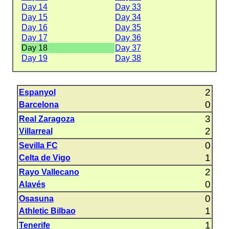
Day 14
Day 33
Day 15
Day 34
Day 16
Day 35
Day 17
Day 36
Day 18
Day 37
Day 19
Day 38
2
Espanyol
0
Barcelona
3
Real Zaragoza
2
Villarreal
0
Sevilla FC
1
Celta de Vigo
2
Rayo Vallecano
0
Alavés
0
Osasuna
1
Athletic Bilbao
1
Tenerife