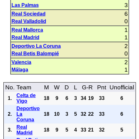
3
Las Palmas
6
Real Sociedad
0
Real Valladolid
1
Real Mallorca
1
Real Madrid
2
Deportivo La Coruna
0
Real Betis Balompié
2
Valencia
1
Málaga
No.
Team
M
W
D
L
G-R
Pnt
Unofficial
Celta de
1.
18
9
6
3
34
19
33
6
Vigo
Deportivo
2.
La
18
10
3
5
32
22
33
6
Coruna
Real
3.
18
9
5
4
33
21
32
5
Madrid