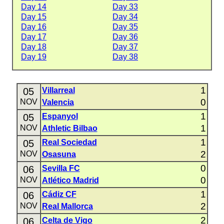
Day 14
Day 33
Day 15
Day 34
Day 16
Day 35
Day 17
Day 36
Day 18
Day 37
Day 19
Day 38
1
05
Villarreal
0
NOV
Valencia
1
05
Espanyol
1
NOV
Athletic Bilbao
1
05
Real Sociedad
2
NOV
Osasuna
0
06
Sevilla FC
0
NOV
Atlético Madrid
1
06
Cádiz CF
2
NOV
Real Mallorca
2
06
Celta de Vigo