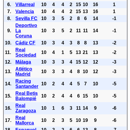
6.
Villarreal
10
4
4
2
15
10
16
1
7.
Valencia
10
4
4
2
15
13
16
1
8.
Sevilla FC
10
3
5
2
8
6
14
-1
Deportivo
9.
La
10
3
5
2
11
11
14
-1
Coruna
10.
Cádiz CF
10
3
4
3
8
8
13
-2
Real
11.
10
4
1
5
13
21
13
-2
Sociedad
12.
Málaga
10
3
3
4
15
12
12
-3
Atlético
13.
10
3
3
4
8
10
12
-3
Madrid
Racing
14.
10
2
4
4
5
7
10
-5
Santander
Real Betis
15.
10
2
4
4
6
15
10
-5
Balompié
Real
16.
10
1
6
3
11
14
9
-6
Zaragoza
Real
17.
10
2
3
5
10
19
9
-6
Mallorca
18.
Espanyol
10
2
2
6
6
13
8
-7