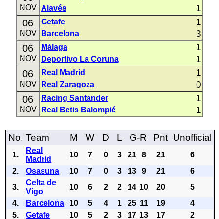
1
NOV
Alavés
1
06
Getafe
3
NOV
Barcelona
1
06
Málaga
1
NOV
Deportivo La Coruna
1
06
Real Madrid
0
NOV
Real Zaragoza
1
06
Racing Santander
1
NOV
Real Betis Balompié
No.
Team
M
W
D
L
G-R
Pnt
Unofficial
Real
1.
10
7
0
3
21
8
21
6
Madrid
2.
Osasuna
10
7
0
3
13
9
21
6
Celta de
3.
10
6
2
2
14
10
20
5
Vigo
4.
Barcelona
10
5
4
1
25
11
19
4
5.
Getafe
10
5
2
3
17
13
17
2