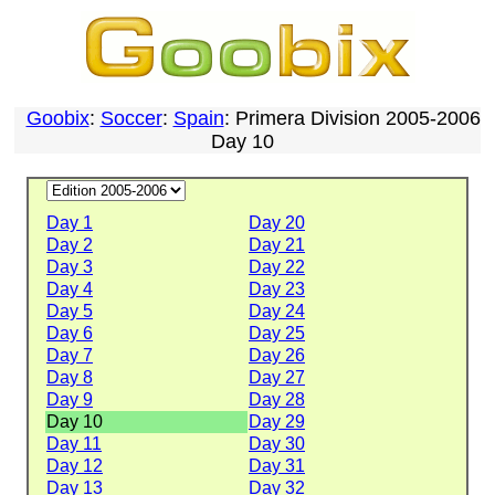
Goobix
:
Soccer
:
Spain
: Primera Division 2005-2006
Day 10
Day 1
Day 20
Day 2
Day 21
Day 3
Day 22
Day 4
Day 23
Day 5
Day 24
Day 6
Day 25
Day 7
Day 26
Day 8
Day 27
Day 9
Day 28
Day 10
Day 29
Day 11
Day 30
Day 12
Day 31
Day 13
Day 32