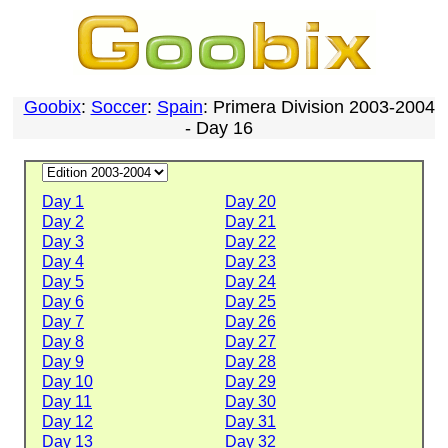
Goobix
:
Soccer
:
Spain
: Primera Division 2003-2004
- Day 16
Day 1
Day 20
Day 2
Day 21
Day 3
Day 22
Day 4
Day 23
Day 5
Day 24
Day 6
Day 25
Day 7
Day 26
Day 8
Day 27
Day 9
Day 28
Day 10
Day 29
Day 11
Day 30
Day 12
Day 31
Day 13
Day 32