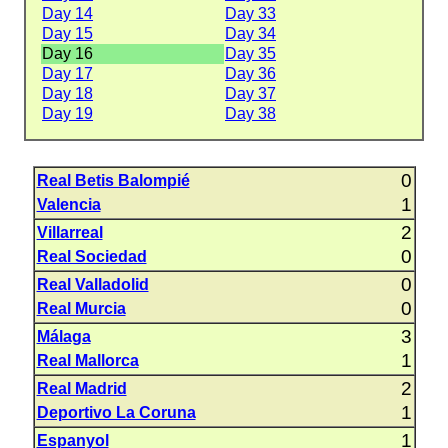
Day 14
Day 33
Day 15
Day 34
Day 16
Day 35
Day 17
Day 36
Day 18
Day 37
Day 19
Day 38
0
Real Betis Balompié
1
Valencia
2
Villarreal
0
Real Sociedad
0
Real Valladolid
0
Real Murcia
3
Málaga
1
Real Mallorca
2
Real Madrid
1
Deportivo La Coruna
1
Espanyol