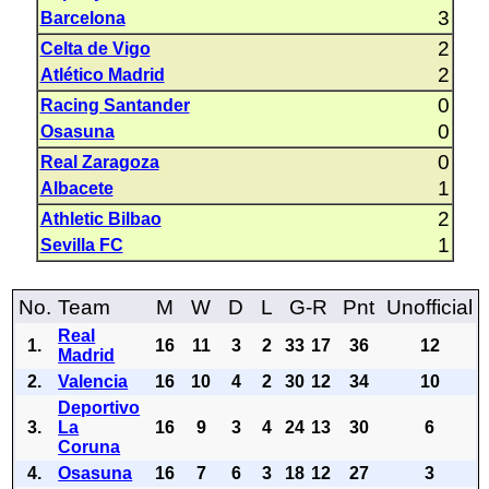
3
Barcelona
2
Celta de Vigo
2
Atlético Madrid
0
Racing Santander
0
Osasuna
0
Real Zaragoza
1
Albacete
2
Athletic Bilbao
1
Sevilla FC
No.
Team
M
W
D
L
G-R
Pnt
Unofficial
Real
1.
16
11
3
2
33
17
36
12
Madrid
2.
Valencia
16
10
4
2
30
12
34
10
Deportivo
3.
La
16
9
3
4
24
13
30
6
Coruna
4.
Osasuna
16
7
6
3
18
12
27
3