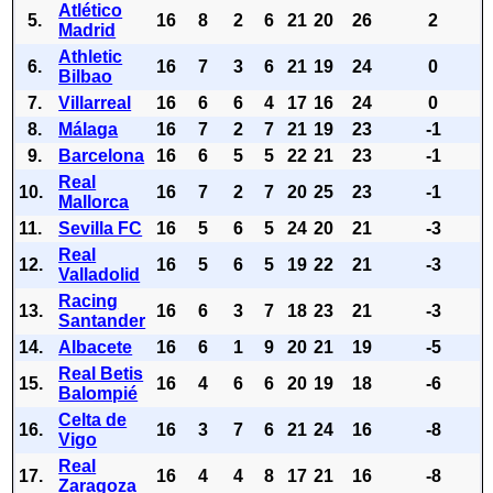
Atlético
5.
16
8
2
6
21
20
26
2
Madrid
Athletic
6.
16
7
3
6
21
19
24
0
Bilbao
7.
Villarreal
16
6
6
4
17
16
24
0
8.
Málaga
16
7
2
7
21
19
23
-1
9.
Barcelona
16
6
5
5
22
21
23
-1
Real
10.
16
7
2
7
20
25
23
-1
Mallorca
11.
Sevilla FC
16
5
6
5
24
20
21
-3
Real
12.
16
5
6
5
19
22
21
-3
Valladolid
Racing
13.
16
6
3
7
18
23
21
-3
Santander
14.
Albacete
16
6
1
9
20
21
19
-5
Real Betis
15.
16
4
6
6
20
19
18
-6
Balompié
Celta de
16.
16
3
7
6
21
24
16
-8
Vigo
Real
17.
16
4
4
8
17
21
16
-8
Zaragoza