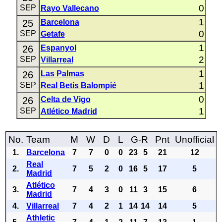
0
SEP
Rayo Vallecano
1
25
Barcelona
0
SEP
Getafe
1
26
Espanyol
2
SEP
Villarreal
1
26
Las Palmas
1
SEP
Real Betis Balompié
0
26
Celta de Vigo
1
SEP
Atlético Madrid
No.
Team
M
W
D
L
G-R
Pnt
Unofficial
1.
Barcelona
7
7
0
0
23
5
21
12
Real
2.
7
5
2
0
16
5
17
5
Madrid
Atlético
3.
7
4
3
0
11
3
15
6
Madrid
4.
Villarreal
7
4
2
1
14
14
14
5
Athletic