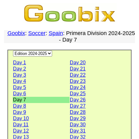
Goobix
:
Soccer
:
Spain
: Primera Division 2024-2025
- Day 7
Day 1
Day 20
Day 2
Day 21
Day 3
Day 22
Day 4
Day 23
Day 5
Day 24
Day 6
Day 25
Day 7
Day 26
Day 8
Day 27
Day 9
Day 28
Day 10
Day 29
Day 11
Day 30
Day 12
Day 31
Day 13
Day 32