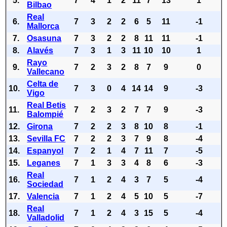
5.
7
4
1
2
11
7
13
1
Bilbao
Real
6.
7
3
2
2
6
5
11
-1
Mallorca
7.
Osasuna
7
3
2
2
8
11
11
-1
8.
Alavés
7
3
1
3
11
10
10
1
Rayo
9.
7
2
3
2
8
7
9
0
Vallecano
Celta de
10.
7
3
0
4
14
14
9
-3
Vigo
Real Betis
11.
7
2
3
2
7
7
9
-3
Balompié
12.
Girona
7
2
2
3
8
10
8
-1
13.
Sevilla FC
7
2
2
3
7
9
8
-4
14.
Espanyol
7
2
1
4
7
11
7
-5
15.
Leganes
7
1
3
3
4
8
6
-3
Real
16.
7
1
2
4
3
7
5
-4
Sociedad
17.
Valencia
7
1
2
4
5
10
5
-7
Real
18.
7
1
2
4
3
15
5
-4
Valladolid