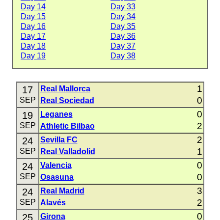
Day 14
Day 33
Day 15
Day 34
Day 16
Day 35
Day 17
Day 36
Day 18
Day 37
Day 19
Day 38
1
17
Real Mallorca
0
SEP
Real Sociedad
0
19
Leganes
2
SEP
Athletic Bilbao
2
24
Sevilla FC
1
SEP
Real Valladolid
0
24
Valencia
0
SEP
Osasuna
3
24
Real Madrid
2
SEP
Alavés
0
25
Girona