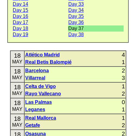
Day 14
Day 33
Day 15
Day 34
Day 16
Day 35
Day 17
Day 36
Day 18
Day 37
Day 19
Day 38
4
18
Atlético Madrid
1
MAY
Real Betis Balompié
2
18
Barcelona
3
MAY
Villarreal
1
18
Celta de Vigo
2
MAY
Rayo Vallecano
0
18
Las Palmas
1
MAY
Leganes
1
18
Real Mallorca
2
MAY
Getafe
2
18
Osasuna