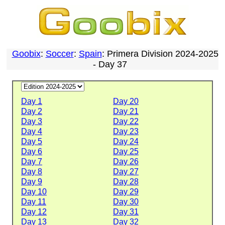
Goobix
:
Soccer
:
Spain
: Primera Division 2024-2025
- Day 37
Day 1
Day 20
Day 2
Day 21
Day 3
Day 22
Day 4
Day 23
Day 5
Day 24
Day 6
Day 25
Day 7
Day 26
Day 8
Day 27
Day 9
Day 28
Day 10
Day 29
Day 11
Day 30
Day 12
Day 31
Day 13
Day 32