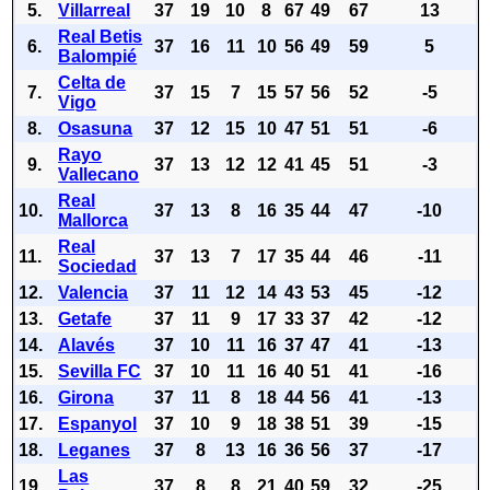
5.
Villarreal
37
19
10
8
67
49
67
13
Real Betis
6.
37
16
11
10
56
49
59
5
Balompié
Celta de
7.
37
15
7
15
57
56
52
-5
Vigo
8.
Osasuna
37
12
15
10
47
51
51
-6
Rayo
9.
37
13
12
12
41
45
51
-3
Vallecano
Real
10.
37
13
8
16
35
44
47
-10
Mallorca
Real
11.
37
13
7
17
35
44
46
-11
Sociedad
12.
Valencia
37
11
12
14
43
53
45
-12
13.
Getafe
37
11
9
17
33
37
42
-12
14.
Alavés
37
10
11
16
37
47
41
-13
15.
Sevilla FC
37
10
11
16
40
51
41
-16
16.
Girona
37
11
8
18
44
56
41
-13
17.
Espanyol
37
10
9
18
38
51
39
-15
18.
Leganes
37
8
13
16
36
56
37
-17
Las
19.
37
8
8
21
40
59
32
-25