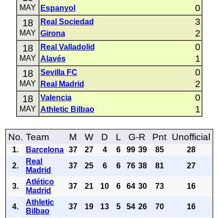
0
MAY
Espanyol
3
18
Real Sociedad
2
MAY
Girona
0
18
Real Valladolid
1
MAY
Alavés
0
18
Sevilla FC
2
MAY
Real Madrid
0
18
Valencia
1
MAY
Athletic Bilbao
No.
Team
M
W
D
L
G-R
Pnt
Unofficial
1.
Barcelona
37
27
4
6
99
39
85
28
Real
2.
37
25
6
6
76
38
81
27
Madrid
Atlético
3.
37
21
10
6
64
30
73
16
Madrid
Athletic
4.
37
19
13
5
54
26
70
16
Bilbao