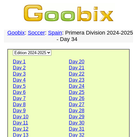
Goobix
:
Soccer
:
Spain
: Primera Division 2024-2025
- Day 34
Day 1
Day 20
Day 2
Day 21
Day 3
Day 22
Day 4
Day 23
Day 5
Day 24
Day 6
Day 25
Day 7
Day 26
Day 8
Day 27
Day 9
Day 28
Day 10
Day 29
Day 11
Day 30
Day 12
Day 31
Day 13
Day 32