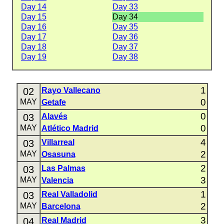
Day 14
Day 33
Day 15
Day 34
Day 16
Day 35
Day 17
Day 36
Day 18
Day 37
Day 19
Day 38
1
02
Rayo Vallecano
0
MAY
Getafe
0
03
Alavés
0
MAY
Atlético Madrid
4
03
Villarreal
2
MAY
Osasuna
2
03
Las Palmas
3
MAY
Valencia
1
03
Real Valladolid
2
MAY
Barcelona
3
04
Real Madrid