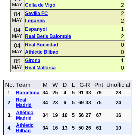
2
MAY
Celta de Vigo
2
04
Sevilla FC
2
MAY
Leganes
1
04
Espanyol
2
MAY
Real Betis Balompié
0
04
Real Sociedad
0
MAY
Athletic Bilbao
1
05
Girona
0
MAY
Real Mallorca
No.
Team
M
W
D
L
G-R
Pnt
Unofficial
1.
Barcelona
34
25
4
5
91
33
79
28
Real
2.
34
23
6
5
69
33
75
24
Madrid
Atlético
3.
34
19
10
5
56
27
67
16
Madrid
Athletic
4.
34
16
13
5
50
26
61
10
Bilbao