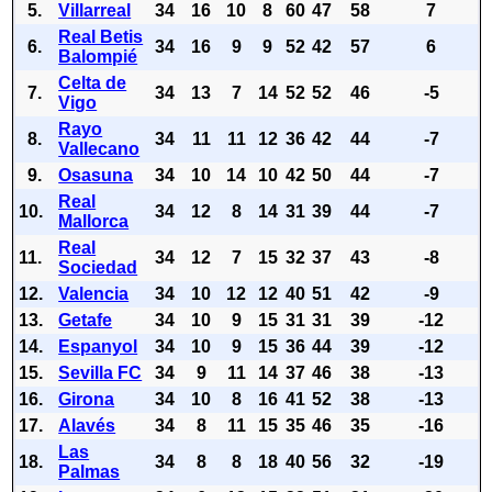
5.
Villarreal
34
16
10
8
60
47
58
7
Real Betis
6.
34
16
9
9
52
42
57
6
Balompié
Celta de
7.
34
13
7
14
52
52
46
-5
Vigo
Rayo
8.
34
11
11
12
36
42
44
-7
Vallecano
9.
Osasuna
34
10
14
10
42
50
44
-7
Real
10.
34
12
8
14
31
39
44
-7
Mallorca
Real
11.
34
12
7
15
32
37
43
-8
Sociedad
12.
Valencia
34
10
12
12
40
51
42
-9
13.
Getafe
34
10
9
15
31
31
39
-12
14.
Espanyol
34
10
9
15
36
44
39
-12
15.
Sevilla FC
34
9
11
14
37
46
38
-13
16.
Girona
34
10
8
16
41
52
38
-13
17.
Alavés
34
8
11
15
35
46
35
-16
Las
18.
34
8
8
18
40
56
32
-19
Palmas