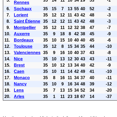
5.
35
14
11
10
34
29
53
-1
Rennes
6.
Sochaux
35
15
7
13
55
40
52
-2
7.
Lorient
35
12
12
11
43
42
48
-3
8.
Saint Étienne
35
12
12
11
43
42
48
-3
9.
Montpellier
35
12
11
12
32
38
47
-7
10.
Auxerre
35
9
18
8
42
38
45
-9
11.
Bordeaux
35
10
15
10
40
40
45
-6
12.
Toulouse
35
12
8
15
34
35
44
-10
13.
Valenciennes
35
9
16
10
40
37
43
-8
14.
Nice
35
10
13
12
30
43
43
-11
15.
Brest
35
10
12
13
34
40
42
-9
16.
Caen
35
10
11
14
42
49
41
-10
17.
Monaco
35
8
16
11
34
37
40
-11
18.
Nancy
35
10
9
16
34
48
39
-12
19.
Lens
35
7
13
15
34
52
34
-20
20.
Arles
35
1
11
23
18
67
14
-37