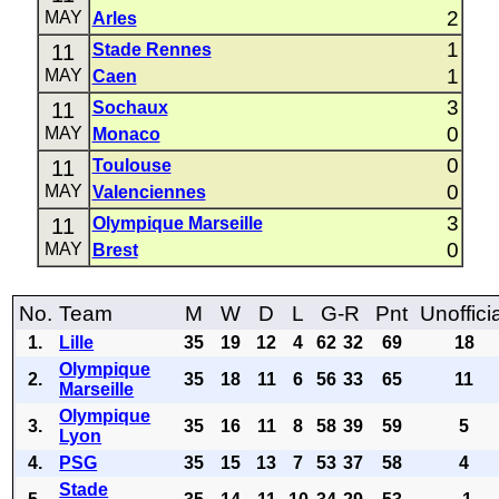
2
MAY
Arles
1
11
Stade Rennes
1
MAY
Caen
3
11
Sochaux
0
MAY
Monaco
0
11
Toulouse
0
MAY
Valenciennes
3
11
Olympique Marseille
0
MAY
Brest
No.
Team
M
W
D
L
G-R
Pnt
Unoffici
1.
Lille
35
19
12
4
62
32
69
18
Olympique
2.
35
18
11
6
56
33
65
11
Marseille
Olympique
3.
35
16
11
8
58
39
59
5
Lyon
4.
PSG
35
15
13
7
53
37
58
4
Stade