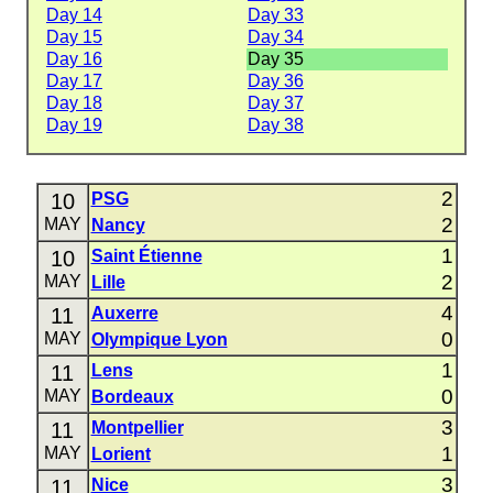
Day 14
Day 33
Day 15
Day 34
Day 16
Day 35
Day 17
Day 36
Day 18
Day 37
Day 19
Day 38
2
10
PSG
2
MAY
Nancy
1
10
Saint Étienne
2
MAY
Lille
4
11
Auxerre
0
MAY
Olympique Lyon
1
11
Lens
0
MAY
Bordeaux
3
11
Montpellier
1
MAY
Lorient
3
11
Nice