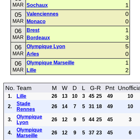
1
MAR
Sochaux
0
05
Valenciennes
0
MAR
Monaco
1
06
Brest
3
MAR
Bordeaux
5
06
Olympique Lyon
0
MAR
Arles
1
06
Olympique Marseille
2
MAR
Lille
No.
Team
M
W
D
L
G-R
Pnt
Unoffici
1.
Lille
26
13
10
3
45
25
49
10
Stade
2.
26
14
7
5
31
18
49
10
Rennes
Olympique
3.
26
12
9
5
44
25
45
3
Lyon
Olympique
4.
26
12
9
5
37
23
45
6
Marseille