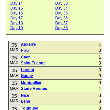
Day 14
Day 33
Day 15
Day 34
Day 16
Day 35
Day 17
Day 36
Day 18
Day 37
Day 19
Day 38
1
05
Auxerre
0
MAR
PSG
1
05
Caen
0
MAR
Saint Étienne
0
05
Lorient
0
MAR
Nancy
0
05
Montpellier
1
MAR
Stade Rennes
0
05
Nice
0
MAR
Lens
0
05
Toulouse