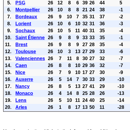
5.
PSG
26
12
8
6
39
26
44
5
6.
Montpellier
26
10
8
8
21
24
38
-1
7.
Bordeaux
26
9
10
7
35
31
37
-2
8.
Lorient
26
10
6
10
32
31
36
-3
9.
Sochaux
26
10
5
11
40
31
35
-4
10.
Saint Étienne
26
9
8
9
33
33
35
-1
11.
Brest
26
9
8
9
27
28
35
-4
12.
Toulouse
26
10
3
13
27
29
33
-6
13.
Valenciennes
26
7
11
8
30
27
32
-7
14.
Caen
26
8
8
10
29
36
32
-7
15.
Nice
26
7
9
10
17
27
30
-9
16.
Auxerre
26
5
14
7
30
33
29
-10
17.
Nancy
26
8
5
13
27
41
29
-10
18.
Monaco
26
4
14
8
25
28
26
-13
19.
Lens
26
5
10
11
24
40
25
-14
20.
Arles
26
1
8
17
13
50
11
-28