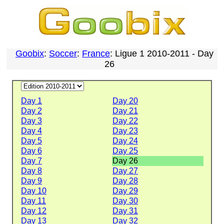
Goobix
:
Soccer
:
France
: Ligue 1 2010-2011 - Day
26
Day 1
Day 20
Day 2
Day 21
Day 3
Day 22
Day 4
Day 23
Day 5
Day 24
Day 6
Day 25
Day 7
Day 26
Day 8
Day 27
Day 9
Day 28
Day 10
Day 29
Day 11
Day 30
Day 12
Day 31
Day 13
Day 32