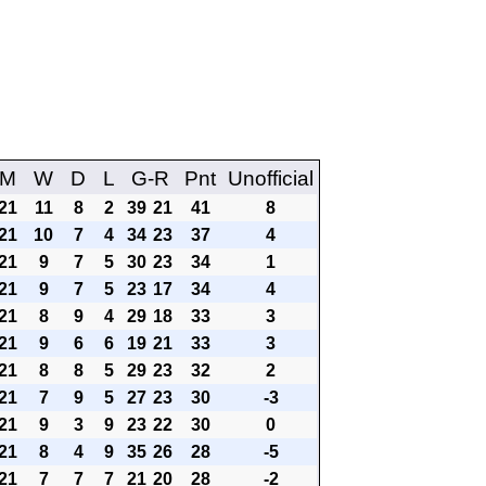
M
W
D
L
G-R
Pnt
Unofficial
21
11
8
2
39
21
41
8
21
10
7
4
34
23
37
4
21
9
7
5
30
23
34
1
21
9
7
5
23
17
34
4
21
8
9
4
29
18
33
3
21
9
6
6
19
21
33
3
21
8
8
5
29
23
32
2
21
7
9
5
27
23
30
-3
21
9
3
9
23
22
30
0
21
8
4
9
35
26
28
-5
21
7
7
7
21
20
28
-2