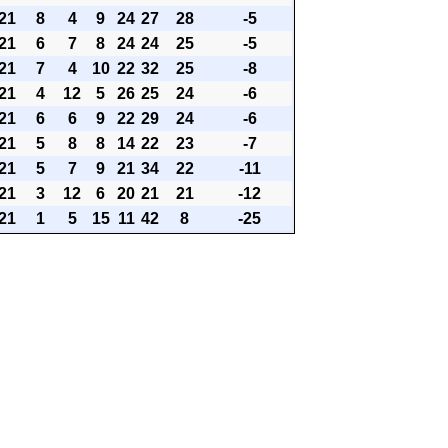
21
8
4
9
24
27
28
-5
21
6
7
8
24
24
25
-5
21
7
4
10
22
32
25
-8
21
4
12
5
26
25
24
-6
21
6
6
9
22
29
24
-6
21
5
8
8
14
22
23
-7
21
5
7
9
21
34
22
-11
21
3
12
6
20
21
21
-12
21
1
5
15
11
42
8
-25