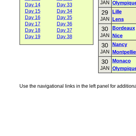
JAN
Olympiqu
Day 14
Day 33
Day 15
Day 34
29
Lille
Day 16
Day 35
JAN
Lens
Day 17
Day 36
30
Bordeaux
Day 18
Day 37
JAN
Nice
Day 19
Day 38
30
Nancy
JAN
Montpellie
30
Monaco
JAN
Olympique
Use the navigational links in the left panel for addition