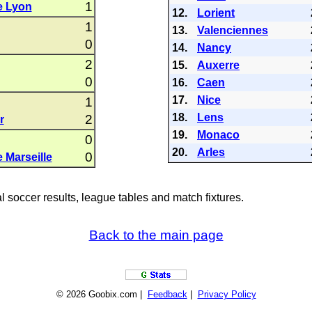
1
e Lyon
12.
Lorient
1
13.
Valenciennes
0
14.
Nancy
2
15.
Auxerre
0
16.
Caen
17.
Nice
1
18.
Lens
2
r
19.
Monaco
0
20.
Arles
0
 Marseille
al soccer results, league tables and match fixtures.
Back to the main page
© 2026 Goobix.com |
Feedback
|
Privacy Policy