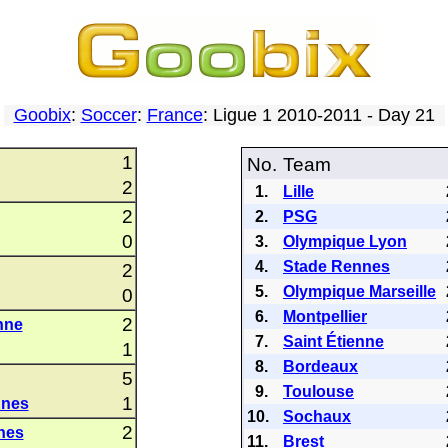
Goobix
:
Soccer
:
France
: Ligue 1 2010-2011 - Day 21
1
No.
Team
2
1.
Lille
2
2.
PSG
0
3.
Olympique Lyon
4.
Stade Rennes
2
5.
Olympique Marseille
0
6.
Montpellier
2
nne
7.
Saint Étienne
1
8.
Bordeaux
5
9.
Toulouse
1
nnes
10.
Sochaux
2
nes
11.
Brest