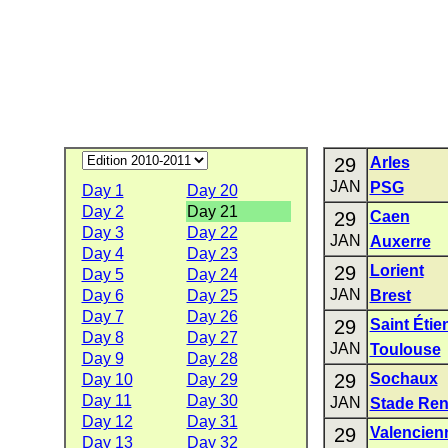
29
Arles
JAN
PSG
Day 1
Day 20
Day 2
Day 21
29
Caen
Day 3
Day 22
JAN
Auxerre
Day 4
Day 23
29
Lorient
Day 5
Day 24
JAN
Day 6
Day 25
Brest
Day 7
Day 26
29
Saint Étie
Day 8
Day 27
JAN
Toulouse
Day 9
Day 28
29
Sochaux
Day 10
Day 29
Day 11
Day 30
JAN
Stade Re
Day 12
Day 31
29
Valencien
Day 13
Day 32