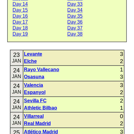
Day 14
Day 33
Day 15
Day 34
Day 16
Day 35
Day 17
Day 36
Day 18
Day 37
Day 19
Day 38
3
23
Levante
2
JAN
Elche
1
24
Rayo Vallecano
3
JAN
Osasuna
3
24
Valencia
2
JAN
Espanyol
2
24
Sevilla FC
1
JAN
Athletic Bilbao
0
24
Villarreal
2
JAN
Real Madrid
3
25
Atlético Madrid