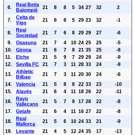
Real Betis
6.
21
8
8
5
34
27
32
2
Balompié
Celta de
7.
21
8
8
5
29
23
32
-1
Vigo
Real
8.
21
7
6
8
29
29
27
-6
Sociedad
9.
Osasuna
21
7
4
10
24
25
25
-5
10.
Girona
21
6
7
8
21
35
25
-8
11.
Elche
21
5
9
7
29
29
24
-9
12.
Sevilla FC
21
7
3
11
28
33
24
-9
Athletic
13.
21
7
3
11
20
30
24
-6
Bilbao
14.
Valencia
21
5
8
8
22
33
23
-10
15.
Alavés
21
6
4
11
18
26
22
-11
Rayo
16.
21
5
7
9
17
28
22
-8
Vallecano
17.
Getafe
21
6
4
11
16
27
22
-8
Real
18.
21
5
6
10
24
33
21
-9
Mallorca
19.
Levante
21
4
5
12
24
35
17
-13