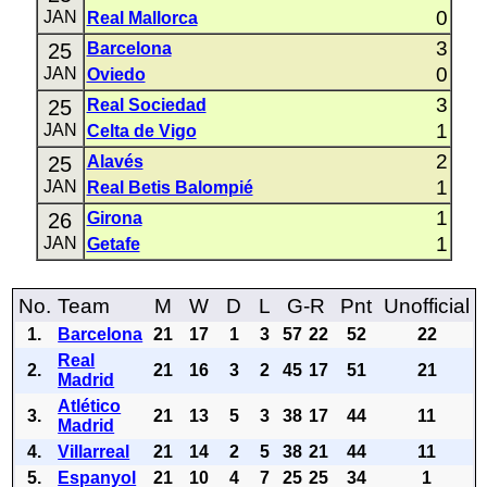
0
JAN
Real Mallorca
3
25
Barcelona
0
JAN
Oviedo
3
25
Real Sociedad
1
JAN
Celta de Vigo
2
25
Alavés
1
JAN
Real Betis Balompié
1
26
Girona
1
JAN
Getafe
No.
Team
M
W
D
L
G-R
Pnt
Unofficial
1.
Barcelona
21
17
1
3
57
22
52
22
Real
2.
21
16
3
2
45
17
51
21
Madrid
Atlético
3.
21
13
5
3
38
17
44
11
Madrid
4.
Villarreal
21
14
2
5
38
21
44
11
5.
Espanyol
21
10
4
7
25
25
34
1