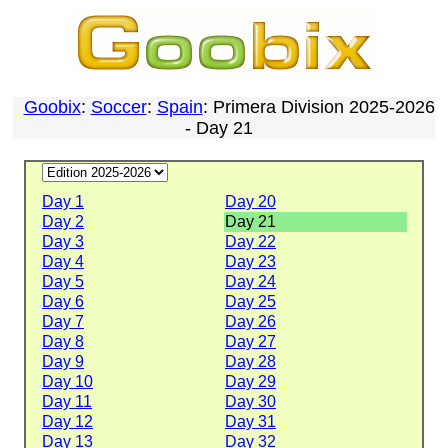
Goobix
:
Soccer
:
Spain
: Primera Division 2025-2026
- Day 21
Day 1
Day 20
Day 2
Day 21
Day 3
Day 22
Day 4
Day 23
Day 5
Day 24
Day 6
Day 25
Day 7
Day 26
Day 8
Day 27
Day 9
Day 28
Day 10
Day 29
Day 11
Day 30
Day 12
Day 31
Day 13
Day 32