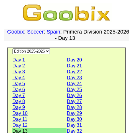
Goobix
:
Soccer
:
Spain
: Primera Division 2025-2026
- Day 13
Day 1
Day 20
Day 2
Day 21
Day 3
Day 22
Day 4
Day 23
Day 5
Day 24
Day 6
Day 25
Day 7
Day 26
Day 8
Day 27
Day 9
Day 28
Day 10
Day 29
Day 11
Day 30
Day 12
Day 31
Day 13
Day 32