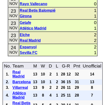
0
NOV
Rayo Vallecano
1
23
Real Betis Balompié
1
NOV
Girona
0
23
Getafe
1
NOV
Atlético Madrid
2
23
Elche
2
NOV
Real Madrid
2
24
Espanyol
1
NOV
Sevilla FC
No.
Team
M
W
D
L
G-R
Pnt
Unofficial
Real
1.
13
10
2
1
28
12
32
14
Madrid
2.
Barcelona
13
10
1
2
36
15
31
13
3.
Villarreal
13
9
2
2
26
11
29
8
Atlético
4.
13
8
4
1
25
11
28
7
Madrid
Real Betis