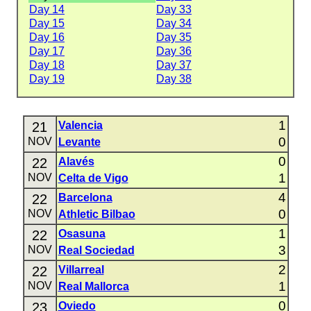
Day 14
Day 33
Day 15
Day 34
Day 16
Day 35
Day 17
Day 36
Day 18
Day 37
Day 19
Day 38
1
21
Valencia
0
NOV
Levante
0
22
Alavés
1
NOV
Celta de Vigo
4
22
Barcelona
0
NOV
Athletic Bilbao
1
22
Osasuna
3
NOV
Real Sociedad
2
22
Villarreal
1
NOV
Real Mallorca
0
23
Oviedo