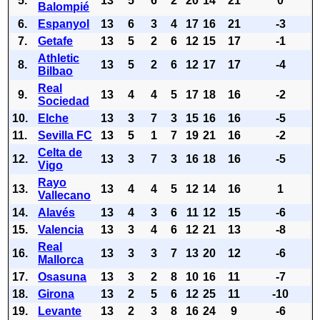
5.
13
5
6
2
20
14
21
0
Balompié
6.
Espanyol
13
6
3
4
17
16
21
-3
7.
Getafe
13
5
2
6
12
15
17
-1
Athletic
8.
13
5
2
6
12
17
17
-4
Bilbao
Real
9.
13
4
4
5
17
18
16
-2
Sociedad
10.
Elche
13
3
7
3
15
16
16
-5
11.
Sevilla FC
13
5
1
7
19
21
16
-2
Celta de
12.
13
3
7
3
16
18
16
-5
Vigo
Rayo
13.
13
4
4
5
12
14
16
1
Vallecano
14.
Alavés
13
4
3
6
11
12
15
-6
15.
Valencia
13
3
4
6
12
21
13
-8
Real
16.
13
3
3
7
13
20
12
-6
Mallorca
17.
Osasuna
13
3
2
8
10
16
11
-7
18.
Girona
13
2
5
6
12
25
11
-10
19.
Levante
13
2
3
8
16
24
9
-6