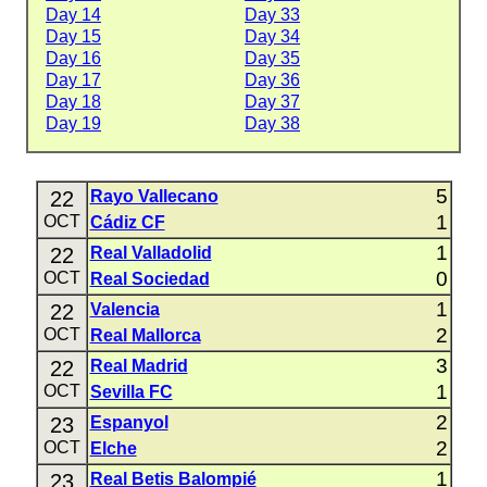
Day 14
Day 33
Day 15
Day 34
Day 16
Day 35
Day 17
Day 36
Day 18
Day 37
Day 19
Day 38
5
22
Rayo Vallecano
1
OCT
Cádiz CF
1
22
Real Valladolid
0
OCT
Real Sociedad
1
22
Valencia
2
OCT
Real Mallorca
3
22
Real Madrid
1
OCT
Sevilla FC
2
23
Espanyol
2
OCT
Elche
1
23
Real Betis Balompié