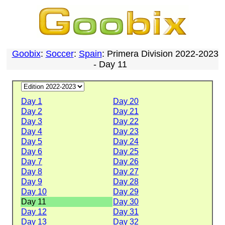
Goobix
:
Soccer
:
Spain
: Primera Division 2022-2023
- Day 11
Day 1
Day 20
Day 2
Day 21
Day 3
Day 22
Day 4
Day 23
Day 5
Day 24
Day 6
Day 25
Day 7
Day 26
Day 8
Day 27
Day 9
Day 28
Day 10
Day 29
Day 11
Day 30
Day 12
Day 31
Day 13
Day 32