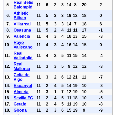
Real Betis
5.
11
6
2
3
14
8
20
2
Balompié
Athletic
6.
11
5
3
3
19
12
18
0
Bilbao
7.
Villarreal
11
5
3
3
14
7
18
6
8.
Osasuna
11
5
2
4
11
11
17
-1
9.
Valencia
11
4
3
4
18
13
15
-3
Rayo
10.
11
4
3
4
16
14
15
0
Vallecano
Real
11.
11
4
2
5
11
15
14
-4
Valladolid
Real
12.
11
3
3
5
9
12
12
-3
Mallorca
Celta de
13.
11
3
2
6
12
21
11
-7
Vigo
14.
Espanyol
11
2
4
5
14
19
10
-8
15.
Almeria
11
3
1
7
12
19
10
-5
16.
Sevilla FC
11
2
4
5
11
18
10
-5
17.
Getafe
11
2
4
5
11
19
10
-8
18.
Girona
11
2
3
6
15
19
9
-9