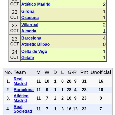
2
OCT
Atlético Madrid
1
23
Girona
1
OCT
Osasuna
2
23
Villarreal
1
OCT
Almeria
4
23
Barcelona
0
OCT
Athletic Bilbao
1
24
Celta de Vigo
1
OCT
Getafe
No.
Team
M
W
D
L
G-R
Pnt
Unofficial
Real
1.
11
10
1
0
28
9
31
16
Madrid
2.
Barcelona
11
9
1
1
28
4
28
10
Atlético
3.
11
7
2
2
18
9
23
8
Madrid
Real
4.
11
7
1
3
16
13
22
7
Sociedad